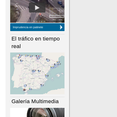
NÚMERO ACTUAL
HEMEROTECA
Imprudencia en patinete
El tráfico en tiempo
real
Galería Multimedia