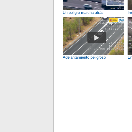
Un peligro marcha atrás
Ir
Adelantamiento peligroso
En