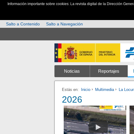
Información importante sobre cookies: La revista digital de la Dirección Gener
Salto a Contenido
Salto a Navegación
Noticias
Reportajes
Estás en:
Inicio
Multimedia
La Locu
2026