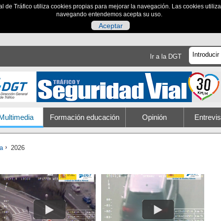
al de Tráfico utiliza cookies propias para mejorar la navegación. Las cookies utili
navegando entendemos acepta su uso.
Aceptar
Ir a la DGT
Multimedia
Formación educación
Opinión
Entrevis
ra
2026