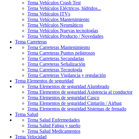
Tema Vehículos
Crash Test
Tema Vehículos
Eléctricos, hídridos...
Tema Vehículos
ITVs
Tema Vehículos
Mantenimiento
Tema Vehículos
Neumáticos
Tema Vehículos
Nuevas tecnologías
Tema Vehículos
Producto / Novedades
Tema
Carreteras
Tema Carreteras
Mantenimiento
Tema Carreteras
Puntos peligrosos
Tema Carreteras
Secundarias
Tema Carreteras
Señalización
Tema Carreteras
Tecnología
Tema Carreteras
Vigilancia y regulación
Tema
Elementos de seguridad
Tema Elementos de seguridad
Alumbrado
Tema Elementos de seguridad
Asistencia al conductor
Tema Elementos de seguridad
Casco
Tema Elementos de seguridad
Cinturón / Airbag
Tema Elementos de seguridad
Sistemas de frenado
Tema
Salud
Tema Salud
Enfermedades
Tema Salud
Fatiga y sueño
Tema Salud
Medicamentos
Tema
Velocidad