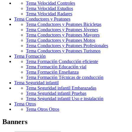
Tema Velocidad
Controles
Tema Velocidad
Estudios
Tema Velocidad
Radares
Tema
Conductores y Peatones
Tema Conductores y Peatones
Bicicletas
Tema Conductores y Peatones
Jóvenes
Tema Conductores y Peatones
Mayores
Tema Conductores y Peatones
Motos
Tema Conductores y Peatones
Profesionales
Tema Conductores y Peatones
Turismos
Tema
Formación
Tema Formación
Conducción eficiente
Tema Formación
Educación vial
Tema Formación
Enseñanza
Tema Formación
Técnicas de conducción
Tema
Seguridad infantil
Tema Seguridad infantil
Embarazadas
Tema Seguridad infantil
Pruebas
Tema Seguridad infantil
Uso e instalación
Tema
Otros
Tema Otros
Otros
Banners