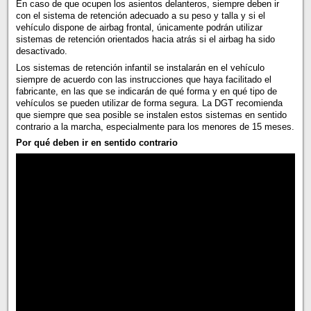
En caso de que ocupen los asientos delanteros, siempre deben ir
con el sistema de retención adecuado a su peso y talla y si el
vehículo dispone de airbag frontal, únicamente podrán utilizar
sistemas de retención orientados hacia atrás si el airbag ha sido
desactivado.
Los sistemas de retención infantil se instalarán en el vehículo
siempre de acuerdo con las instrucciones que haya facilitado el
fabricante, en las que se indicarán de qué forma y en qué tipo de
vehículos se pueden utilizar de forma segura. La DGT recomienda
que siempre que sea posible se instalen estos sistemas en sentido
contrario a la marcha, especialmente para los menores de 15 meses.
Por qué deben ir en sentido contrario