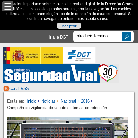
Información importante sobre cookies: La revista digital de la Dirección General
de Tráfico utiliza cookies propias para mejorar la navegación. Las cookies
utilizadas no contienen ningún tipo de información de carácter personal. Si
continua navegando entendemos acepta su uso.
Aceptar
Ir a la DGT
Canal RSS
Estás en:
Inicio
Noticias
Nacional
2016
Campaña de vigilancia de uso de sistemas de retención