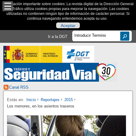
Información importante sobre cookies: La revista digital de la Dirección General
de Tráfico utiliza cookies propias para mejorar la navegación. Las cookies
utilizadas no contienen ningún tipo de información de carácter personal. Si
continua navegando entendemos acepta su uso.
Aceptar
Ir a la DGT
Canal RSS
Estás en:
Inicio
Reportajes
2015
Los menores, en los asientos traseros