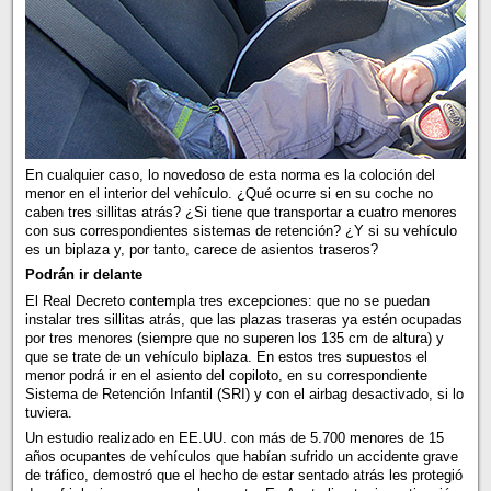
En cualquier caso, lo novedoso de esta norma es la coloción del
menor en el interior del vehículo. ¿Qué ocurre si en su coche no
caben tres sillitas atrás? ¿Si tiene que transportar a cuatro menores
con sus correspondientes sistemas de retención? ¿Y si su vehículo
es un biplaza y, por tanto, carece de asientos traseros?
Podrán ir delante
El Real Decreto contempla tres excepciones: que no se puedan
instalar tres sillitas atrás, que las plazas traseras ya estén ocupadas
por tres menores (siempre que no superen los 135 cm de altura) y
que se trate de un vehículo biplaza. En estos tres supuestos el
menor podrá ir en el asiento del copiloto, en su correspondiente
Sistema de Retención Infantil (SRI) y con el airbag desactivado, si lo
tuviera.
Un estudio realizado en EE.UU. con más de 5.700 menores de 15
años ocupantes de vehículos que habían sufrido un accidente grave
de tráfico, demostró que el hecho de estar sentado atrás les protegió