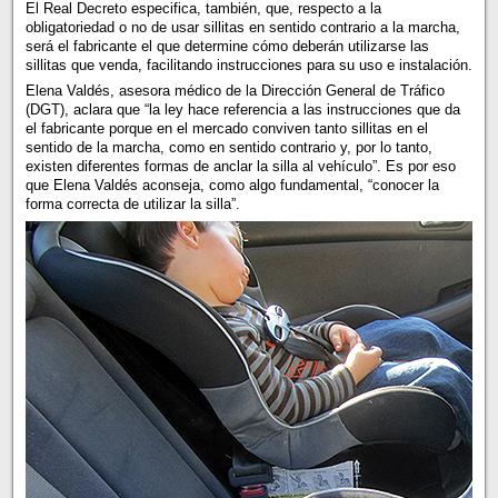
El Real Decreto especifica, también, que, respecto a la
obligatoriedad o no de usar sillitas en sentido contrario a la marcha,
será el fabricante el que determine cómo deberán utilizarse las
sillitas que venda, facilitando instrucciones para su uso e instalación.
Elena Valdés, asesora médico de la Dirección General de Tráfico
(DGT), aclara que “la ley hace referencia a las instrucciones que da
el fabricante porque en el mercado conviven tanto sillitas en el
sentido de la marcha, como en sentido contrario y, por lo tanto,
existen diferentes formas de anclar la silla al vehículo”. Es por eso
que Elena Valdés aconseja, como algo fundamental, “conocer la
forma correcta de utilizar la silla”.