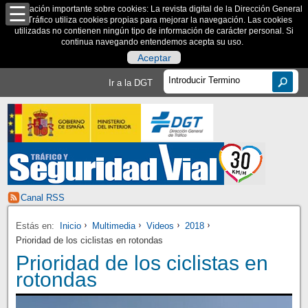
Información importante sobre cookies: La revista digital de la Dirección General
de Tráfico utiliza cookies propias para mejorar la navegación. Las cookies
utilizadas no contienen ningún tipo de información de carácter personal. Si
continua navegando entendemos acepta su uso.
Aceptar
Ir a la DGT
Canal RSS
Estás en:
Inicio
Multimedia
Videos
2018
Prioridad de los ciclistas en rotondas
Prioridad de los ciclistas en
rotondas