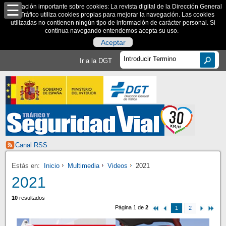
Información importante sobre cookies: La revista digital de la Dirección General
de Tráfico utiliza cookies propias para mejorar la navegación. Las cookies
utilizadas no contienen ningún tipo de información de carácter personal. Si
continua navegando entendemos acepta su uso.
Aceptar
Ir a la DGT
Canal RSS
Estás en:
Inicio
Multimedia
Videos
2021
2021
10
resultados
Página 1 de
2
1
2