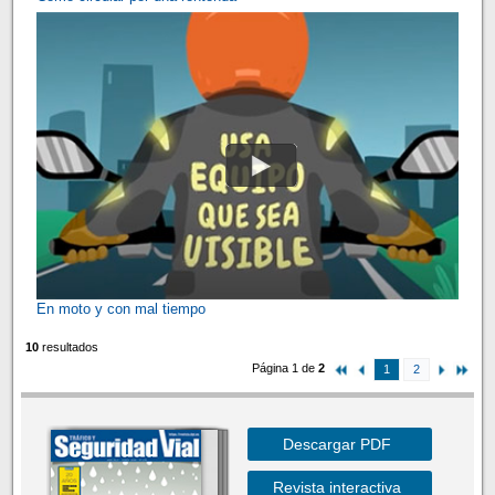
En moto y con mal tiempo
10
resultados
Página 1 de
2
1
2
Descargar PDF
Revista interactiva