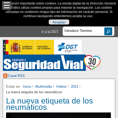
Información importante sobre cookies: La revista digital de la Dirección General
de Tráfico utiliza cookies propias para mejorar la navegación. Las cookies
utilizadas no contienen ningún tipo de información de carácter personal. Si
continua navegando entendemos acepta su uso.
Aceptar
Ir a la DGT
Canal RSS
Estás en:
Inicio
Multimedia
Videos
2021
La nueva etiqueta de los neumáticos
La nueva etiqueta de los
neumáticos