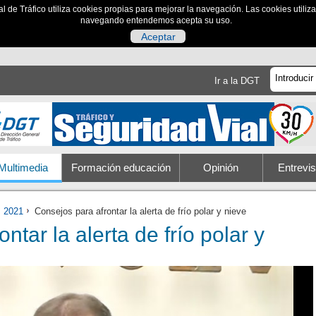
al de Tráfico utiliza cookies propias para mejorar la navegación. Las cookies utili
navegando entendemos acepta su uso.
Aceptar
Ir a la DGT
Multimedia
Formación educación
Opinión
Entrevis
2021
Consejos para afrontar la alerta de frío polar y nieve
ntar la alerta de frío polar y