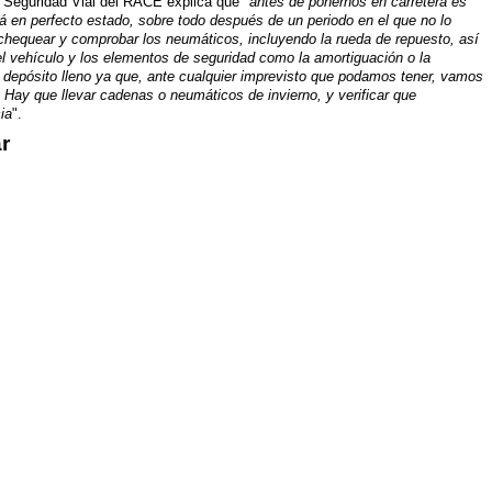
e Seguridad Vial del RACE explica que "
antes de ponernos en carretera es
á en perfecto estado, sobre todo después de un periodo en el que no lo
equear y comprobar los neumáticos, incluyendo la rueda de repuesto, así
el vehículo y los elementos de seguridad como la amortiguación o la
 depósito lleno ya que, ante cualquier imprevisto que podamos tener, vamos
. Hay que llevar cadenas o neumáticos de invierno, y verificar que
ia
".
r