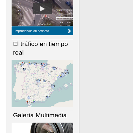
NÚMERO ACTUAL
HEMEROTECA
Imprudencia en patinete
El tráfico en tiempo
real
Galería Multimedia