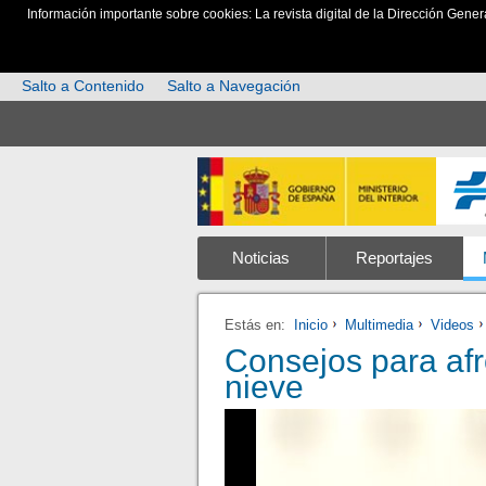
Información importante sobre cookies: La revista digital de la Dirección Gener
Salto a Contenido
Salto a Navegación
Noticias
Reportajes
Estás en:
Inicio
Multimedia
Videos
Consejos para afro
nieve