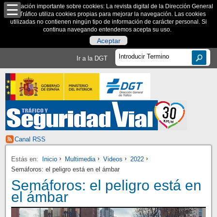
Información importante sobre cookies: La revista digital de la Dirección General
de Tráfico utiliza cookies propias para mejorar la navegación. Las cookies
utilizadas no contienen ningún tipo de información de carácter personal. Si
continua navegando entendemos acepta su uso.
Aceptar
Ir a la DGT
Canal RSS
Estás en:
Inicio
Multimedia
Videos
2022
Semáforos: el peligro está en el ámbar
Semáforos: el peligro está en
el ámbar