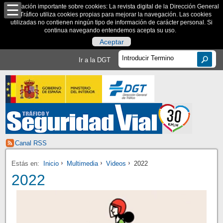
Información importante sobre cookies: La revista digital de la Dirección General
de Tráfico utiliza cookies propias para mejorar la navegación. Las cookies
utilizadas no contienen ningún tipo de información de carácter personal. Si
continua navegando entendemos acepta su uso.
Aceptar
Ir a la DGT
Canal RSS
Estás en:
Inicio
Multimedia
Videos
2022
2022