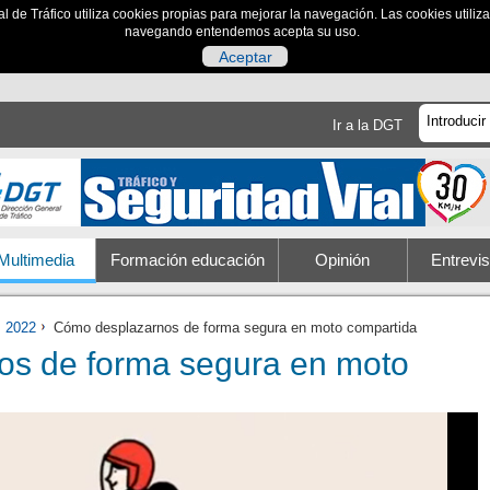
al de Tráfico utiliza cookies propias para mejorar la navegación. Las cookies utili
navegando entendemos acepta su uso.
Aceptar
Ir a la DGT
Multimedia
Formación educación
Opinión
Entrevis
2022
Cómo desplazarnos de forma segura en moto compartida
s de forma segura en moto