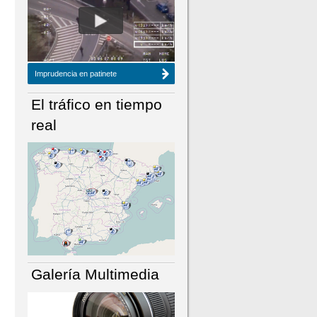
NÚMERO ACTUAL
HEMEROTECA
Imprudencia en patinete
El tráfico en tiempo
real
Galería Multimedia