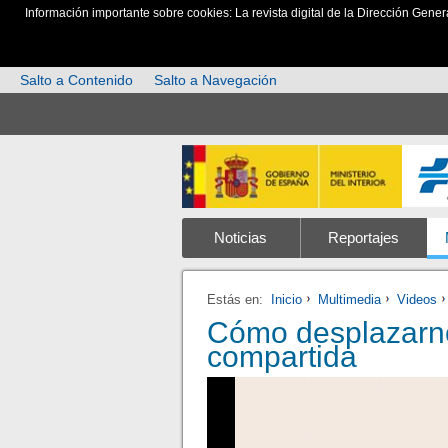
Información importante sobre cookies: La revista digital de la Dirección Gener
Salto a Contenido
Salto a Navegación
Noticias
Reportajes
Estás en:
Inicio
Multimedia
Videos
Cómo desplazarno
compartida