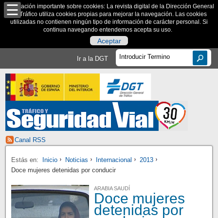
Información importante sobre cookies: La revista digital de la Dirección General
de Tráfico utiliza cookies propias para mejorar la navegación. Las cookies
utilizadas no contienen ningún tipo de información de carácter personal. Si
continua navegando entendemos acepta su uso.
Aceptar
Ir a la DGT
Canal RSS
Estás en:
Inicio
Noticias
Internacional
2013
Doce mujeres detenidas por conducir
ARABIA SAUDÍ
Doce mujeres
detenidas por