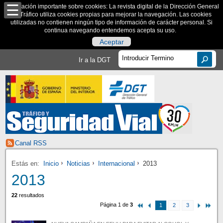
Información importante sobre cookies: La revista digital de la Dirección General
de Tráfico utiliza cookies propias para mejorar la navegación. Las cookies
utilizadas no contienen ningún tipo de información de carácter personal. Si
continua navegando entendemos acepta su uso.
Aceptar
Ir a la DGT
Canal RSS
Estás en:
Inicio
Noticias
Internacional
2013
2013
22
resultados
Página 1 de
3
1
2
3