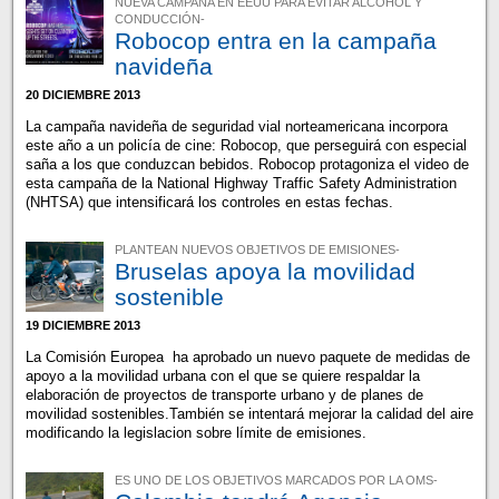
NUEVA CAMPAÑA EN EEUU PARA EVITAR ALCOHOL Y
CONDUCCIÓN-
Robocop entra en la campaña
navideña
20 DICIEMBRE 2013
La campaña navideña de seguridad vial norteamericana incorpora
este año a un policía de cine: Robocop, que perseguirá con especial
saña a los que conduzcan bebidos. Robocop protagoniza el video de
esta campaña de la National Highway Traffic Safety Administration
(NHTSA) que intensificará los controles en estas fechas.
PLANTEAN NUEVOS OBJETIVOS DE EMISIONES-
Bruselas apoya la movilidad
sostenible
19 DICIEMBRE 2013
La Comisión Europea ha aprobado un nuevo paquete de medidas de
apoyo a la movilidad urbana con el que se quiere respaldar la
elaboración de proyectos de transporte urbano y de planes de
movilidad sostenibles.También se intentará mejorar la calidad del aire
modificando la legislacion sobre límite de emisiones.
ES UNO DE LOS OBJETIVOS MARCADOS POR LA OMS-