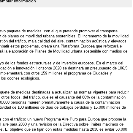
cambiar información
vo paquete de medidas con el que pretende promover el transporte
n de planes de movilidad urbana sostenibles. El incremento de la movilidad
ión del tráfico, mala calidad del aire, contaminación acústica y elevados
batir estos problemas, creará una Plataforma Europea que reforzará el
tará la elaboración de Planes de Movilidad urbana sostenible con medios de
o de los fondos estructurales y de inversión europeos. En el marco del
igación e innovación Horizonte 2020 se destinará un presupuesto de 106,5
omplementará con otros 159 millones el propgrama de Ciudades y
 los coches ecológicos.
quete de medidas destinadas a actualizar las normas vigentes para reducir
 otros focos, del tráfico, que es el causante del 80% de la contaminación
400.000 personas mueren prematuramente a causa de la contaminación
tividad de 100 millones de días de trabajos perdidos y 15.000 millones de
 con el tráfico: un nuevo Programa Aire Puro para Europa que propone la
el aire para 2030 y una revisión de la Directiva sobre límites máximos de
es. El objetivo que se fijan con estas medidas hasta 2030 es evitar 58.000