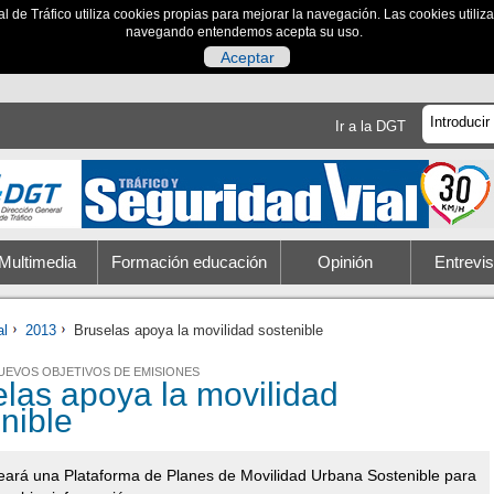
al de Tráfico utiliza cookies propias para mejorar la navegación. Las cookies utili
navegando entendemos acepta su uso.
Aceptar
Ir a la DGT
Multimedia
Formación educación
Opinión
Entrevis
al
2013
Bruselas apoya la movilidad sostenible
UEVOS OBJETIVOS DE EMISIONES
las apoya la movilidad
nible
eará una Plataforma de Planes de Movilidad Urbana Sostenible para