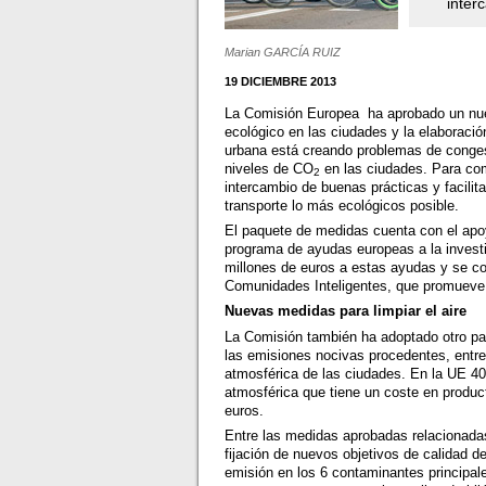
inter
Marian GARCÍA RUIZ
19 DICIEMBRE 2013
La Comisión Europea ha aprobado un nue
ecológico en las ciudades y la elaboració
urbana está creando problemas de congest
niveles de CO
en las ciudades. Para com
2
intercambio de buenas prácticas y facili
transporte lo más ecológicos posible.
El paquete de medidas cuenta con el apoy
programa de ayudas europeas a la invest
millones de euros a estas ayudas y se c
Comunidades Inteligentes, que promueve
Nuevas medidas para limpiar el aire
La Comisión también ha adoptado otro pa
las emisiones nocivas procedentes, entre
atmosférica de las ciudades. En la UE 
atmosférica que tiene un coste en produc
euros.
Entre las medidas aprobadas relacionadas
fijación de nuevos objetivos de calidad d
emisión en los 6 contaminantes principal