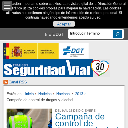
Información importante sobre cookies: La revista digital de la Dirección General
de Tráfico utiliza cookies propias para mejorar la navegación. Las cookies
utilizadas no contienen ningún tipo de información de carácter personal. Si
continua navegando entendemos acepta su uso.
Aceptar
Ir a la DGT
Canal RSS
Estás en:
Inicio
Noticias
Nacional
2013
Campaña de control de drogas y alcohol
DEL 9 AL 15 DE DICIEMBRE
Campaña de
control de