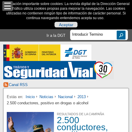
Información importante sobre cookies: La revista digital de la Dirección General
de Tráfico utiliza cookies propias para mejorar la navegación. Las cookies
utilizadas no contienen ningún tipo de información de carácter personal. Si
continua navegando entendemos acepta su uso.
Aceptar
Ir a la DGT
Canal RSS
Estás en:
Inicio
Noticias
Nacional
2013
2.500 conductores, positivo en drogas o alcohol
RESULTADOS DE LA CAMPAÑA
2.500
conductores,