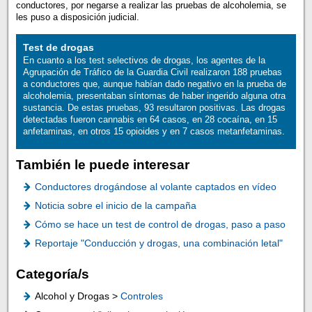
conductores, por negarse a realizar las pruebas de alcoholemia, se
les puso a disposición judicial.
Test de drogas
En cuanto a los test selectivos de drogas, los agentes de la
Agrupación de Tráfico de la Guardia Civil realizaron 188 pruebas
a conductores que, aunque habían dado negativo en la prueba de
alcoholemia, presentaban síntomas de haber ingerido alguna otra
sustancia. De estas pruebas, 93 resultaron positivas. Las drogas
detectadas fueron cannabis en 64 casos, en 28 cocaína, en 15
anfetaminas, en otros 15 opioides y en 7 casos metanfetaminas.
También le puede interesar
Conductores drogándose al volante captados en vídeo
Noticia sobre el inicio de la campaña
Cómo se hace un test de control de drogas, paso a paso
Reportaje "Conducción y drogas, una combinación letal"
Categoría/s
Alcohol y Drogas >
Controles