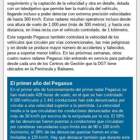
seguimiento y la captación de la velocidad y otra en detalle, dotada
con un teleobjetivo que permite leer la matrícula del vehículo,
llegando incluso a poder detectar con extrema precisión velocidades
de hasta 360 km/h. Estos radares resultan operativos incluso desde
una altura de vuelo de 1.000 pies (más de 300 metros), y hasta una
distancia, en línea recta con el vehículo controlado, de 1 kilómetro.
Este segundo Pegasus también controlará la velocidad de los
vehículos que circulen por vías convencionales, las más peligrosas
y en donde se produce mayor número de accidentes y fallecidos,
pese a soportar menor tráfico. En las próximas semanas, otros
cuatro nuevo radares Pegasus irán entrando en servicio para patrullar
desde cada uno de los Centros de Gestión que la DGT tiene
ubicados en la Península y Baleares.
El primer año del Pegasus
En el primer año de funcionamiento del primer radar Pegasus se
han realizado 428 horas de vuelo, en el que se han controlado
8.500 vehículos y 1.441 conductores han sido denunciados por
circular a una velocidad superior a la permitida. La velocidad
media a la que circulaban los conductores denunciados era de
más de 30 km/h por encima de la estipulada por la vía. El 59%
de las denuncias fueron puestas a conductores que circulaban
por carreteras secundarias cuyo límite era de 90 o 100 km/h.
Asimismo, el 38% de las denuncias puestas fueron en vías
limitadas a 120 km/h. Hay que destacar también que durante este