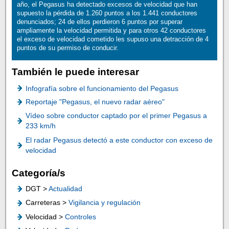
año, el Pegasus ha detectado excesos de velocidad que han
supuesto la pérdida de 1.260 puntos a los 1.441 conductores
denunciados; 24 de ellos perdieron 6 puntos por superar
ampliamente la velocidad permitida y para otros 42 conductores
el exceso de velocidad cometido les supuso una detracción de 4
puntos de su permiso de conducir.
También le puede interesar
Infografía sobre el funcionamiento del Pegasus
Reportaje "Pegasus, el nuevo radar aéreo"
Vídeo sobre conductor captado por el primer Pegasus a
233 km/h
El radar Pegasus detectó a este conductor con exceso de
velocidad
Categoría/s
DGT >
Actualidad
Carreteras >
Vigilancia y regulación
Velocidad >
Controles