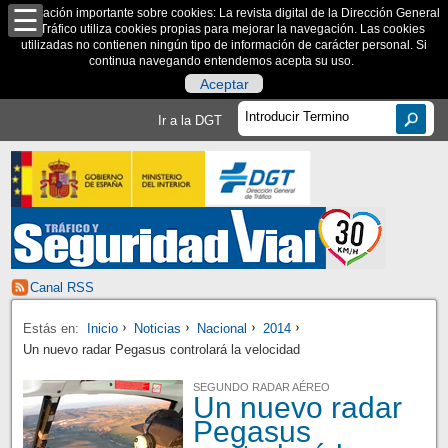
Información importante sobre cookies: La revista digital de la Dirección General
de Tráfico utiliza cookies propias para mejorar la navegación. Las cookies
utilizadas no contienen ningún tipo de información de carácter personal. Si
continua navegando entendemos acepta su uso.
Aceptar
Ir a la DGT
Canal RSS
Estás en:
Inicio
Noticias
Nacional
2014
Un nuevo radar Pegasus controlará la velocidad
SEGUNDO RADAR AÉREO
Un nuevo radar
Pegasus