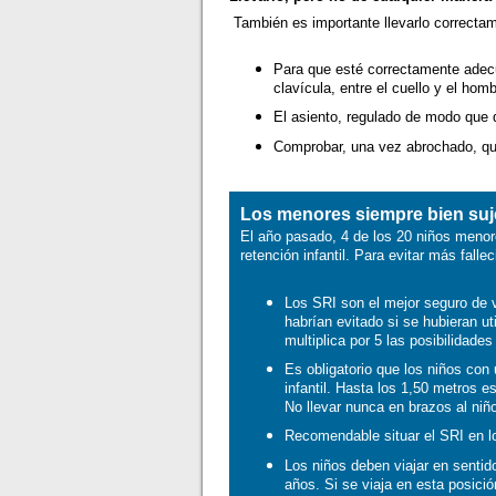
También es importante llevarlo correctam
Para que esté correctamente adecu
clavícula, entre el cuello y el ho
El asiento, regulado de modo que 
Comprobar, una vez abrochado, que
Los menores siempre bien suj
El año pasado, 4 de los 20 niños menore
retención infantil. Para evitar más fall
Los SRI son el mejor seguro de v
habrían evitado si se hubieran ut
multiplica por 5 las posibilidades
Es obligatorio que los niños con 
infantil. Hasta los 1,50 metros 
No llevar nunca en brazos al niñ
Recomendable situar el SRI en lo
Los niños deben viajar en sentid
años. Si se viaja en esta posició