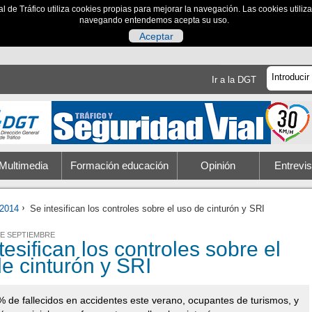
al de Tráfico utiliza cookies propias para mejorar la navegación. Las cookies utili
navegando entendemos acepta su uso.
Aceptar
Ir a la DGT
Multimedia
Formación educación
Opinión
Entrevis
2014
Se intesifican los controles sobre el uso de cinturón y SRI
 DE SEPTIEMBRE
tesifican los controles sobre el
e cinturón y SRI
% de fallecidos en accidentes este verano, ocupantes de turismos, y