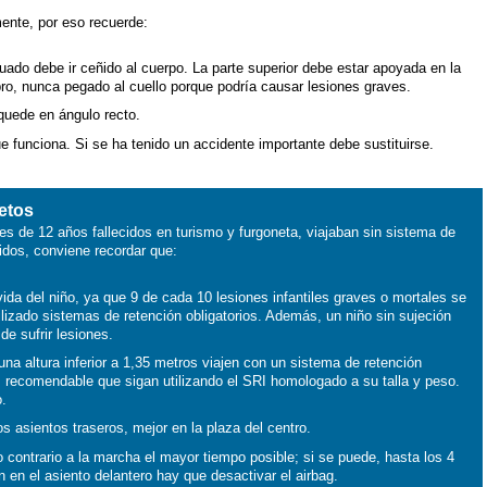
ente, por eso recuerde:
ado debe ir ceñido al cuerpo. La parte superior debe estar apoyada en la
mbro, nunca pegado al cuello porque podría causar lesiones graves.
quede en ángulo recto.
 funciona. Si se ha tenido un accidente importante debe sustituirse.
etos
s de 12 años fallecidos en turismo y furgoneta, viajaban sin sistema de
ecidos, conviene recordar que:
ida del niño, ya que 9 de cada 10 lesiones infantiles graves o mortales se
ilizado sistemas de retención obligatorios. Además, un niño sin sujeción
 de sufrir lesiones.
una altura inferior a 1,35 metros viajen con un sistema de retención
es recomendable que sigan utilizando el SRI homologado a su talla y peso.
o.
s asientos traseros, mejor en la plaza del centro.
o contrario a la marcha el mayor tiempo posible; si se puede, hasta los 4
n en el asiento delantero hay que desactivar el airbag.