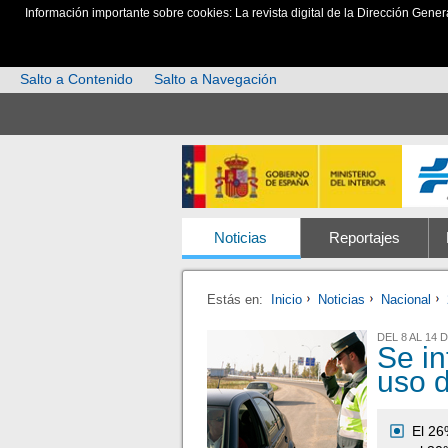
Información importante sobre cookies: La revista digital de la Dirección Gener
Salto a Contenido
Salto a Navegación
Noticias
Reportajes
Estás en:
Inicio
Noticias
Nacional
DEL 8 AL 14
Se in
uso d
El 26