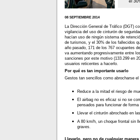
el 30
08 SEPTIEMBRE 2014
La Dirección General de Tráfico (DGT) c
vigilancia del uso de cinturón de segurida
hacían uso de ningún sistema de retenció
de turismos, y el 30% de los fallecidos qu
año pasado, 171 de los 767 ocupantes de 
va aumentando progresivamente entre los
sanciones por este motivo (133.299 en 2
usuarios reticentes a hacerlo.
Por qué es tan importante usarlo
Gestos tan sencillos como abrocharse el 
Reduce a la mitad el riesgo de mu
El airbag no es eficaz si no se co
pensados para funcionar de form
Llevar el cinturón abrochado en la
A 80 km/h, un choque frontal sin l
graves.
Llevarlo, pero no de cualquier manera