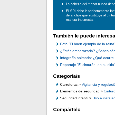
La cabeza del menor nunca debe s
El SRI debe ir perfectamente ins
de anclaje que sustituye al cintu
manera incorrecta.
También le puede interesa
Foto "El buen ejemplo de la reina
¿Estás embarazada? ¿Sabes cómo
Infografía animada: ¿Qué ocurre s
Reportaje "El cinturón, en su sitio
Categoría/s
Carreteras >
Vigilancia y regulaci
Elementos de seguridad >
Cintur
Seguridad infantil >
Uso e instala
Compártelo