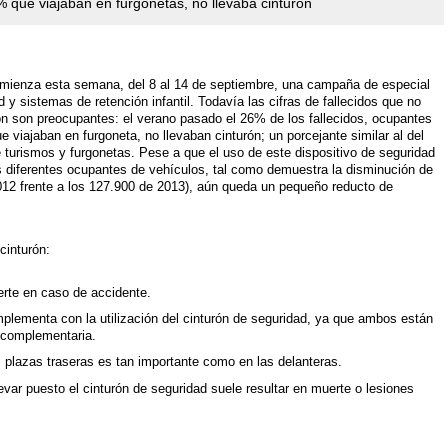
% que viajaban en furgonetas, no llevaba cinturón
omienza esta semana, del 8 al 14 de septiembre, una campaña de especial
d y sistemas de retención infantil. Todavía las cifras de fallecidos que no
n son preocupantes: el verano pasado el 26% de los fallecidos, ocupantes
e viajaban en furgoneta, no llevaban cinturón; un porcejante similar al del
turismos y furgonetas. Pese a que el uso de este dispositivo de seguridad
 diferentes ocupantes de vehículos, tal como demuestra la disminución de
012 frente a los 127.900 de 2013), aún queda un pequeño reducto de
cinturón:
erte en caso de accidente.
mplementa con la utilización del cinturón de seguridad, ya que ambos están
a complementaria.
s plazas traseras es tan importante como en las delanteras.
levar puesto el cinturón de seguridad suele resultar en muerte o lesiones