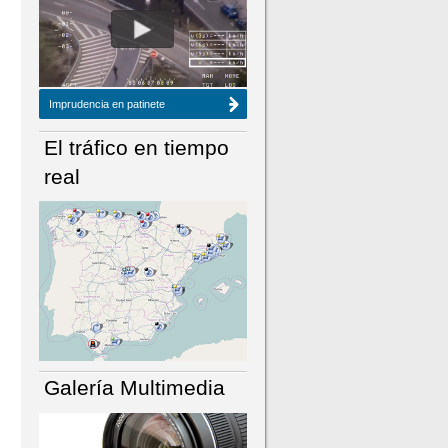
NÚMERO ACTUAL
HEMEROTECA
Imprudencia en patinete
El tráfico en tiempo
real
Galería Multimedia