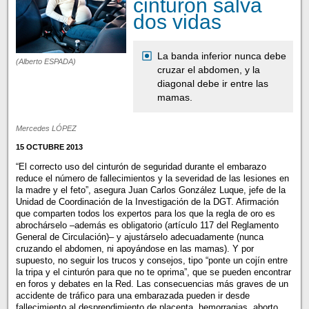
cinturón salva
dos vidas
La banda inferior nunca debe
(Alberto ESPADA)
cruzar el abdomen, y la
diagonal debe ir entre las
mamas.
Mercedes LÓPEZ
15 OCTUBRE 2013
“El correcto uso del cinturón de seguridad durante el embarazo
reduce el número de fallecimientos y la severidad de las lesiones en
la madre y el feto”, asegura Juan Carlos González Luque, jefe de la
Unidad de Coordinación de la Investigación de la DGT. Afirmación
que comparten todos los expertos para los que la regla de oro es
abrochárselo –además es obligatorio (artículo 117 del Reglamento
General de Circulación)– y ajustárselo adecuadamente (nunca
cruzando el abdomen, ni apoyándose en las mamas). Y por
supuesto, no seguir los trucos y consejos, tipo “ponte un cojín entre
la tripa y el cinturón para que no te oprima”, que se pueden encontrar
en foros y debates en la Red. Las consecuencias más graves de un
accidente de tráfico para una embarazada pueden ir desde
fallecimiento al desprendimiento de placenta, hemorragias, aborto,