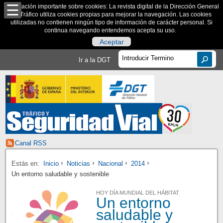
Información importante sobre cookies: La revista digital de la Dirección General
de Tráfico utiliza cookies propias para mejorar la navegación. Las cookies
utilizadas no contienen ningún tipo de información de carácter personal. Si
continua navegando entendemos acepta su uso.
Aceptar
Ir a la DGT
Canal RSS
Estás en:
Inicio
Noticias
Nacional
2014
Un entorno saludable y sostenible
HOY DÍA MUNDIAL DEL HÁBITAT
Un entorno
saludable y