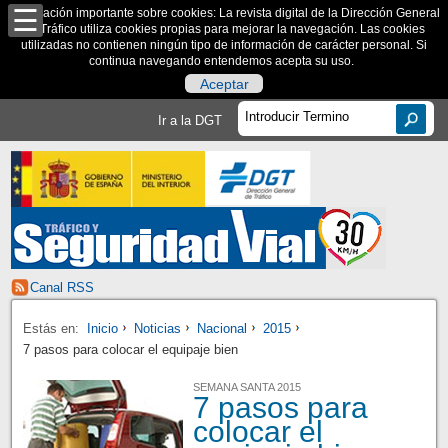
Información importante sobre cookies: La revista digital de la Dirección General
de Tráfico utiliza cookies propias para mejorar la navegación. Las cookies
utilizadas no contienen ningún tipo de información de carácter personal. Si
continua navegando entendemos acepta su uso.
Aceptar
Ir a la DGT
Canal RSS
Estás en:
Inicio
Noticias
Nacional
2015
7 pasos para colocar el equipaje bien
SEMANA SANTA 2015
7 pasos para
colocar el