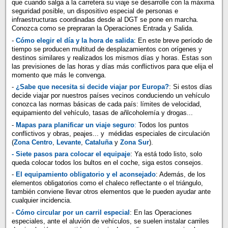
que cuando salga a la carretera su viaje se desarrolle con la máxima
seguridad posible, un dispositivo especial de personas e
infraestructuras coordinadas desde al DGT se pone en marcha.
Conozca como se prepraran la Operaciones Entrada y Salida.
-
Cómo elegir el día y la hora de salida
: En este breve período de
tiempo se producen multitud de desplazamientos con orígenes y
destinos similares y realizados los mismos días y horas. Estas son
las previsiones de las horas y días más conflictivos para que elija el
momento que más le convenga.
-
¿Sabe que necesita si decide viajar por Europa?
: Si estos días
decide viajar por nuestros países vecinos conduciendo un vehículo
conozca las normas básicas de cada país: límites de velocidad,
equipamiento del vehículo, tasas de añlcoholemía y drogas...
-
Mapas para planificar un viaje seguro
:
Todos los puntos
conflictivos y obras, peajes... y médidas especiales de circulación
(
Zona Centro
,
Levante
,
Cataluña
y
Zona Sur
).
- Siete pasos para colocar el equipaje
: Ya está todo listo, solo
queda colocar todos los bultos en el coche, siga estos consejos.
-
El equipamiento obligatorio y el aconsejado
: Además, de los
elementos obligatorios como el chaleco reflectante o el triángulo,
también conviene llevar otros elementos que le pueden ayudar ante
cualquier incidencia.
-
Cómo circular por un carril especial
: En las Operaciones
especiales, ante el aluvión de vehículos, se suelen instalar carriles