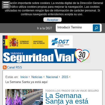
Información importante sobre cookies: La revista digital de la Dirección General
de Tráfico utiliza cookies propias para mejorar la navegación. Las cookies
utilizadas no contienen ningún tipo de información de carácter personal. Si
continua navegando entendemos acepta su uso.
Aceptar
Ir a la DGT
Canal RSS
Estás en:
Inicio
Noticias
Nacional
2015
La Semana Santa ya está aquí
TODOS LOS 'PASOS' DE UN VIAJE SEGURO
La Semana
Santa ya está