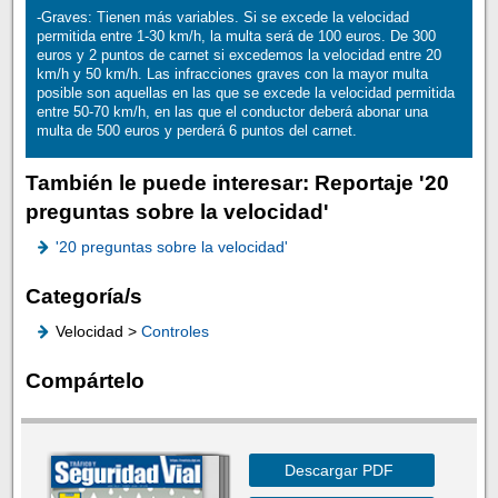
-Graves: Tienen más variables. Si se excede la velocidad
permitida entre 1-30 km/h, la multa será de 100 euros. De 300
euros y 2 puntos de carnet si excedemos la velocidad entre 20
km/h y 50 km/h. Las infracciones graves con la mayor multa
posible son aquellas en las que se excede la velocidad permitida
entre 50-70 km/h, en las que el conductor deberá abonar una
multa de 500 euros y perderá 6 puntos del carnet.
También le puede interesar: Reportaje '20
preguntas sobre la velocidad'
'20 preguntas sobre la velocidad'
Categoría/s
Velocidad >
Controles
Compártelo
Descargar PDF