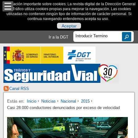
Información importante sobre cookies: La revista digital de la Dirección General
de Tráfico utiliza cookies propias para mejorar la navegación. Las cookies
utilizadas no contienen ningún tipo de información de carácter personal. Si
continua navegando entendemos acepta su uso.
Aceptar
Ir a la DGT
Canal RSS
Estás en:
Inicio
Noticias
Nacional
2015
Casi 28.000 conductores denunciados por exceso de velocidad