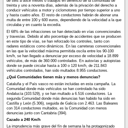
de seis a doce meses o trabajos en beneficio de la comunidad de
treinta y uno a noventa días, además de la privación del derecho a
conducir vehículos a motor y ciclomotores por tiempo superior a uno
y hasta cuatro años. El resto de conductores habrán de abonar una
multa de entre 100 y 600 euros, dependiendo de la velocidad a la que
circulaba y en cuanto la excedía.
El 68% de las infracciones se han detectado en vías convencionales
y travesías. Debido al alto porcentaje de accidentes que se producen
en este tipo de vías, se han reforzado los controles, tanto con
radares estáticos como dinámicos. En las carreteras convencionales
en las que la velocidad máxima permitida oscila entre los 90-100
km/h, se han llegado a denunciar por exceso de velocidad a 18.899
vehículos, de más de 360.000 controlados. En autovías y autopistas
donde se puede circular hasta a 100 o 120 km/h, de 211.843
vehículos controlados, han sido multados 8.955 conductores.
¿Qué Comunidades tienen más y menos denuncias?
Cataluña y el País vasco no están incluidas en esta campaña. La
Comunidad donde más vehículos se han controlado ha sido
Andalucía (103.529), y se han multado a 6.516 conductores. La
segunda Comunidad donde más denuncias han habido ha sido en
Castilla y León (5.306), seguida de Galicia con 2.463. Las Baleares
con 314 conductores multados, es la Comunidad con menos
denuncias junto con Cantabria (394).
Cazado a 240 Km/h
La imprudencia más grave del fín de semana la ha protagonizado