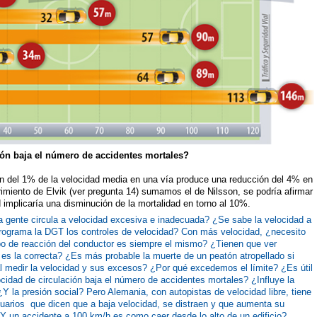
ción baja el número de accidentes mortales?
on del 1% de la velocidad media en una vía produce una reducción del 4% en
brimiento de Elvik (ver pregunta 14) sumamos el de Nilsson, se podría afirmar
d implicaría una disminución de la mortalidad en torno al 10%.
 gente circula a velocidad excesiva e inadecuada?
¿Se sabe la velocidad a
ograma la DGT los controles de velocidad?
Con más velocidad, ¿necesito
po de reacción del conductor es siempre el mismo?
¿Tienen que ver
 es la correcta?
¿Es más probable la muerte de un peatón atropellado si
al medir la velocidad y sus excesos?
¿Por qué excedemos el límite?
¿Es útil
locidad de circulación baja el número de accidentes mortales? ¿Influye la
¿Y la presión social? Pero Alemania, con autopistas de velocidad libre, tiene
arios que dicen que a baja velocidad, se distraen y que aumenta su
Y un accidente a 100 km/h es como caer desde lo alto de un edificio?