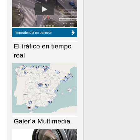
NÚMERO ACTUAL
HEMEROTECA
Imprudencia en patinete
El tráfico en tiempo
real
Galería Multimedia