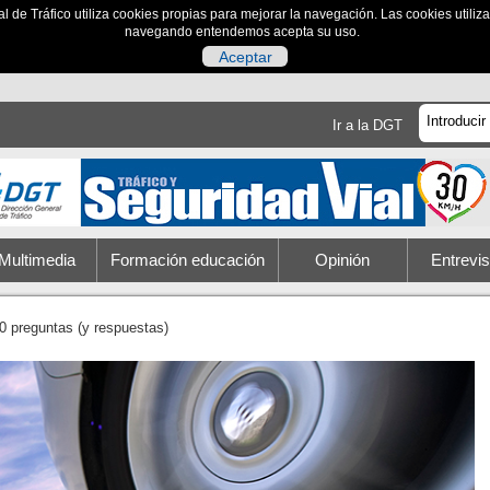
al de Tráfico utiliza cookies propias para mejorar la navegación. Las cookies utili
navegando entendemos acepta su uso.
Aceptar
Ir a la DGT
Multimedia
Formación educación
Opinión
Entrevis
0 preguntas (y respuestas)