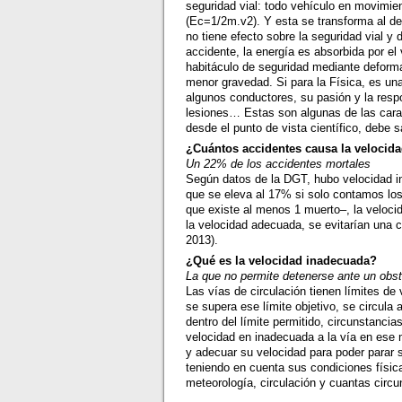
seguridad vial: todo vehículo en movimie
(Ec=1/2m.v2). Y esta se transforma al de
no tiene efecto sobre la seguridad vial y
accidente, la energía es absorbida por e
habitáculo de seguridad mediante deforma
menor gravedad. Si para la Física, es un
algunos conductores, su pasión y la resp
lesiones… Estas son algunas de las cara
desde el punto de vista científico, debe s
¿Cuántos accidentes causa la velocid
Un 22% de los accidentes mortales
Según datos de la DGT, hubo velocidad i
que se eleva al 17% si solo contamos los
que existe al menos 1 muerto–, la veloci
la velocidad adecuada, se evitarían una c
2013).
¿Qué es la velocidad inadecuada?
La que no permite detenerse ante un obst
Las vías de circulación tienen límites de 
se supera ese límite objetivo, se circula 
dentro del límite permitido, circunstancia
velocidad en inadecuada a la vía en ese 
y adecuar su velocidad para poder parar 
teniendo en cuenta sus condiciones física
meteorología, circulación y cuantas circ