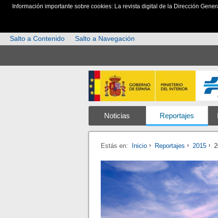
Información importante sobre cookies: La revista digital de la Dirección Gener
Salto a Contenido
Salto a Navegación
Noticias
Reportajes
Estás en:
Inicio
Reportajes
2015
2