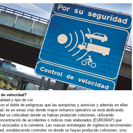
 de velocidad?
lidad y tipo de vía
on el doble de peligrosas que las autopistas y autovías y además en ellas
ad, es en estas vías donde mayor esfuerzo operativo se está dedicando.
idad se colocaban donde se habían producido colisiones, utilizando
oncentración de accidentes o índices más elaborados (EURORAP) que
o asociados a la carretera. Las nuevas estrategias de vigilancia recomiendan
red, estableciendo controles no donde se hayan producido colisiones, sino