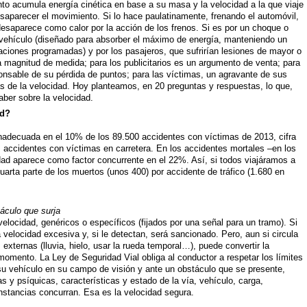
nto acumula energía cinética en base a su masa y la velocidad a la que viaje
saparecer el movimiento. Si lo hace paulatinamente, frenando el automóvil,
 desaparece como calor por la acción de los frenos. Si es por un choque o
l vehículo (diseñado para absorber el máximo de energía, manteniendo un
ciones programadas) y por los pasajeros, que sufrirían lesiones de mayor o
a magnitud de medida; para los publicitarios es un argumento de venta; para
onsable de su pérdida de puntos; para las víctimas, un agravante de sus
s de la velocidad. Hoy planteamos, en 20 preguntas y respuestas, lo que,
aber sobre la velocidad.
ad?
nadecuada en el 10% de los 89.500 accidentes con víctimas de 2013, cifra
 accidentes con víctimas en carretera. En los accidentes mortales –en los
dad aparece como factor concurrente en el 22%. Así, si todos viajáramos a
uarta parte de los muertos (unos 400) por accidente de tráfico (1.680 en
áculo que surja
velocidad, genéricos o específicos (fijados por una señal para un tramo). Si
a velocidad excesiva y, si le detectan, será sancionado. Pero, aun si circula
s externas (lluvia, hielo, usar la rueda temporal…), puede convertir la
momento. La Ley de Seguridad Vial obliga al conductor a respetar los límites
su vehículo en su campo de visión y ante un obstáculo que se presente,
s y psíquicas, características y estado de la vía, vehículo, carga,
unstancias concurran. Esa es la velocidad segura.