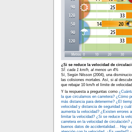
¿Si se reduce la velocidad de circula
SÍ: cada 1 km/h, al menos un 4%
Sí, Según Nilsson (2004), una disminuci
las colisiones mortales. Así, si al descu
que rebajar 10 km/h el límite de velocida
Y la respuesta a preguntas como
¿Cuánta
la que circulamos en carretera?
¿Cómo pr
más distancia para detenerme?
¿El tiem
velocidad y distancia de seguridad y cuál
aumenta la velocidad?
¿Existen errores 
limitar la velocidad? ¿Si se reduce la ve
carretera en la velocidad de circulación? 
buenos datos de accidentalidad… Hay usu
atención con la velocidad. ¿Es verdad?
¿