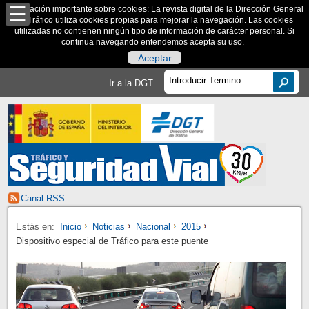
Información importante sobre cookies: La revista digital de la Dirección General
de Tráfico utiliza cookies propias para mejorar la navegación. Las cookies
utilizadas no contienen ningún tipo de información de carácter personal. Si
continua navegando entendemos acepta su uso.
Aceptar
Ir a la DGT
Canal RSS
Estás en:
Inicio
Noticias
Nacional
2015
Dispositivo especial de Tráfico para este puente