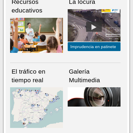
Recursos
La locura
educativos
Imprudencia en patinete
El tráfico en
Galería
tiempo real
Multimedia
NÚMERO ACTUAL
HEMEROTECA