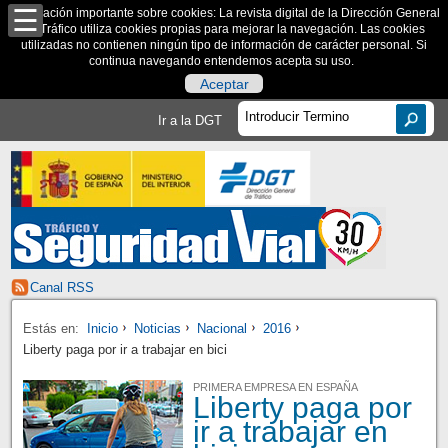
Información importante sobre cookies: La revista digital de la Dirección General
de Tráfico utiliza cookies propias para mejorar la navegación. Las cookies
utilizadas no contienen ningún tipo de información de carácter personal. Si
continua navegando entendemos acepta su uso.
Aceptar
Ir a la DGT
Canal RSS
Estás en:
Inicio
Noticias
Nacional
2016
Liberty paga por ir a trabajar en bici
PRIMERA EMPRESA EN ESPAÑA
Liberty paga por
ir a trabajar en