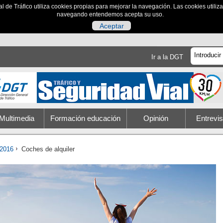
al de Tráfico utiliza cookies propias para mejorar la navegación. Las cookies utili
navegando entendemos acepta su uso.
Aceptar
Ir a la DGT
Multimedia
Formación educación
Opinión
Entrevis
2016
Coches de alquiler