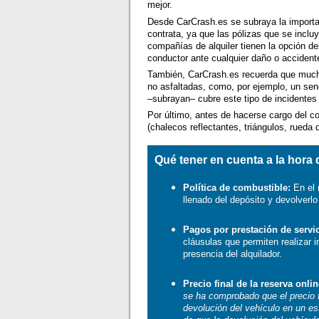
mejor.
Desde CarCrash.es se subraya la importan
contrata, ya que las pólizas que se incl
compañías de alquiler tienen la opción del
conductor ante cualquier daño o acciden
También, CarCrash.es recuerda que mucho
no asfaltadas, como, por ejemplo, un send
–subrayan– cubre este tipo de incidentes
Por último, antes de hacerse cargo del co
(chalecos reflectantes, triángulos, rueda
Qué tener en cuenta a la hora 
Política de combustible:
En el
llenado del depósito y devolverl
Pagos por prestación de servic
cláusulas que permiten realizar 
presencia del alquilador.
Precio final de la reserva onlin
se ha comprobado que el precio fi
devolución del vehículo en un est