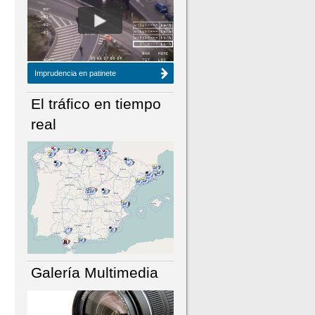
NÚMERO ACTUAL
HEMEROTECA
Imprudencia en patinete
El tráfico en tiempo
real
Galería Multimedia