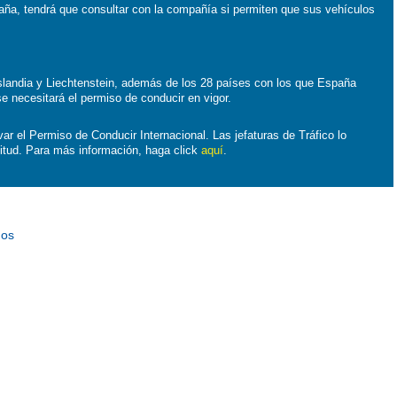
paña, tendrá que consultar con la compañía si permiten que sus vehículos
slandia y Liechtenstein, además de los 28 países con los que España
se necesitará el permiso de conducir en vigor.
var el Permiso de Conducir Internacional. Las jefaturas de Tráfico lo
citud. Para más información, haga click
aquí
.
mos