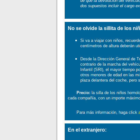
de que la devolución del vehícul
dos supuestos incluir el cargo e
No se olvide la sillita de los ni
Si va a viajar con niños, recuerd
centímetros de altura deberán uti
Desde la Dirección General de Tr
contrario de la marcha del vehíc
Infantil (SRI), el mayor tiempo 
otros menores de edad en las mi
plaza delantera del coche, pero 
Precio:
la silla de los niños homol
cada compañía, con un importe máximo 
Para más información, haga click
En el extranjero: