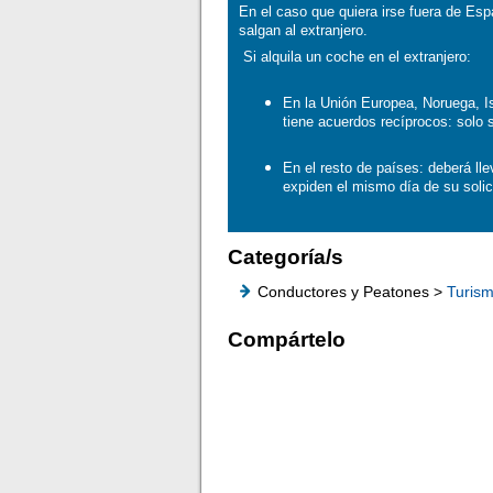
En el caso que quiera irse fuera de Es
salgan al extranjero.
Si alquila un coche en el extranjero:
En la Unión Europea, Noruega, I
tiene acuerdos recíprocos: solo 
En el resto de países: deberá lle
expiden el mismo día de su soli
Categoría/s
Conductores y Peatones >
Turis
Compártelo