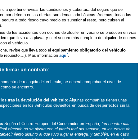
cia que tiene revisar las condiciones y cobertura del seguro que se
uyen por defecto en las ofertas son demasiado básicas. Además, todas las
 seguro a todo riesgo cuyo precio es superior al resto, pero cubren al
te.
s de los accidentes con coches de alquiler en verano se producen en vías
ero que lleva a la playa, y ni el seguro más completo de alquiler de coches
 con el vehículo.
che, revise que lleva todo el
equipamiento obligatorio del vehículo
 de repuesto....). Más información
aquí
.
de firmar un contrato:
 momento de recogida del vehículo, se deberá comprobar el nivel de
o como se encontró.
ios tras la devolución del vehículo
: Algunas compañías tienen unas
inspecciones en los vehículos devueltos en busca de desperfectos sin la
e:
Según el Centro Europeo del Consumidor en España,
“en nuestro país
nal ofrecido no se ajusta con el precio real del servicio, en los casos de
ablecimiento distinto al que tuvo lugar la entrega, y también, en el caso