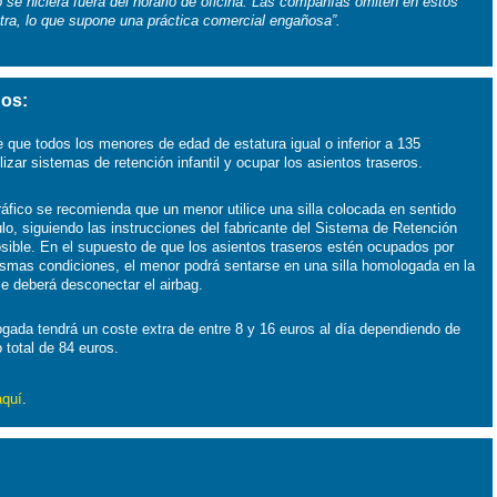
o se hiciera fuera del horario de oficina. Las compañías omiten en estos
xtra, lo que supone una práctica comercial engañosa”.
ños:
e que todos los menores de edad de estatura igual o inferior a 135
lizar sistemas de retención infantil y ocupar los asientos traseros.
áfico se recomienda que un menor utilice una silla colocada en sentido
ulo, siguiendo las instrucciones del fabricante del Sistema de Retención
posible. En el supuesto de que los asientos traseros estén ocupados por
smas condiciones, el menor podrá sentarse en una silla homologada en la
se deberá desconectar el airbag.
ogada tendrá un coste extra de entre 8 y 16 euros al día dependiendo de
total de 84 euros.
aquí
.