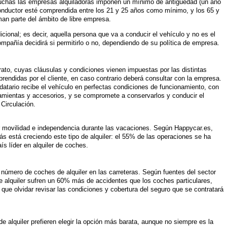
uchas las empresas alquiladoras imponen un mínimo de antigüedad (un año
onductor esté comprendida entre los 21 y 25 años como mínimo, y los 65 y
n parte del ámbito de libre empresa.
icional; es decir, aquella persona que va a conducir el vehículo y no es el
compañía decidirá si permitirlo o no, dependiendo de su política de empresa.
rato, cuyas cláusulas y condiciones vienen impuestas por las distintas
endidas por el cliente, en caso contrario deberá consultar con la empresa.
ndatario recibe el vehículo en perfectas condiciones de funcionamiento, con
mientas y accesorios, y se compromete a conservarlos y conducir el
Circulación.
or movilidad e independencia durante las vacaciones. Según Happycar.es,
s está creciendo este tipo de alquiler: el 55% de las operaciones se ha
s líder en alquiler de coches.
 número de coches de alquiler en las carreteras. Según fuentes del sector
e alquiler sufren un 60% más de accidentes que los coches particulares,
que olvidar revisar las condiciones y cobertura del seguro que se contratará
e alquiler prefieren elegir la opción más barata, aunque no siempre es la