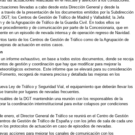
ras las actuaciones realizadas en el rescate y atención a los conductores.
actuaciones llevadas a cabo desde esta Dirección General y desde la
, a través de la presentación de los documentos emitidos por la Subdirección
 DGT; los Centros de Gestión de Tráfico de Madrid y Valladolid; la Jefa
n y de la Agrupación de Tráfico de la Guardia Civil. En todos ellos se
e procedimiento y de comunicación por parte de la Concesionaria, que en
nte en un episodio de nevada intensa y de operación regreso de Navidad.
ntos tanto de los Centros de Gestión de Tráfico como de la Agrupación de
 mejoras de actuación en estos casos.
ón
á un informe exhaustivo, en base a todos estos documentos, donde se recoja
ntos de gestión y coordinación que hay que modificar para mejorar la
eteorológicos extremos. Este informe que se elevará para su consideración
 de Fomento, recogerá de manera precisa y detallada las mejoras en los
ueva Ley de Tráfico y Seguridad Vial, el equipamiento que deberán llevar los
se transite por lugares de nevadas frecuentes.
nsables de la DGT mantendrán una reunión con los responsables de la
rar la coordinación interinstitucional para evitar colapsos por condiciones
de enero, el Director General de Tráfico se reunirá en el Centro de Gestión
centros de Gestión de Tráfico de España y con los jefes de sala de cada uno
a en los protocolos de actuación en caso de episodios de nevadas.
uevas acciones para mejorar los canales de comunicación con los