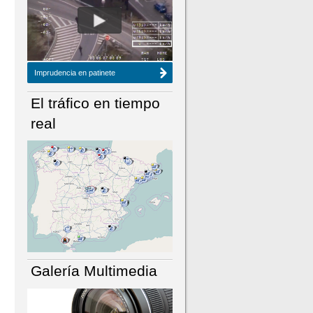
NÚMERO ACTUAL
HEMEROTECA
Imprudencia en patinete
El tráfico en tiempo
real
Galería Multimedia