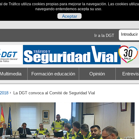
al de Tráfico utiliza cookies propias para mejorar la navegación. Las cookies utili
navegando entendemos acepta su uso.
Aceptar
Ir a la DGT
Multimedia
Formación educación
Opinión
Entrevis
2018
La DGT convoca al Comité de Seguridad Vial