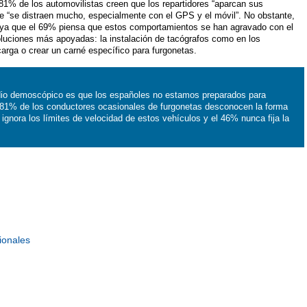
 81% de los automovilistas creen que los repartidores “aparcan sus
que “se distraen mucho, especialmente con el GPS y el móvil”. No obstante,
 ya que el 69% piensa que estos comportamientos se han agravado con el
luciones más apoyadas: la instalación de tacógrafos como en los
arga o crear un carné específico para furgonetas.
dio demoscópico es que los españoles no estamos preparados para
l 81% de los conductores ocasionales de furgonetas desconocen la forma
ignora los límites de velocidad de estos vehículos y el 46% nunca fija la
ionales