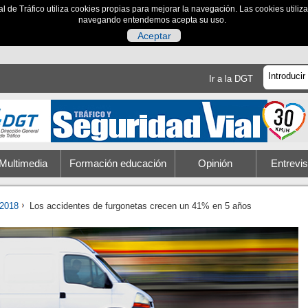
al de Tráfico utiliza cookies propias para mejorar la navegación. Las cookies utili
navegando entendemos acepta su uso.
Aceptar
Ir a la DGT
Multimedia
Formación educación
Opinión
Entrevis
2018
Los accidentes de furgonetas crecen un 41% en 5 años