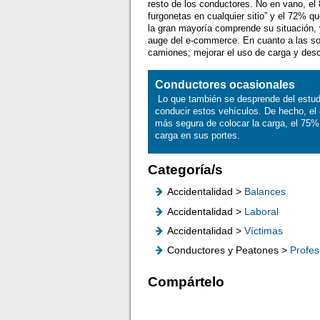
resto de los conductores. No en vano, el
furgonetas en cualquier sitio” y el 72% 
la gran mayoría comprende su situación,
auge del e-commerce. En cuanto a las so
camiones; mejorar el uso de carga y desc
Conductores ocasionales
Lo que también se desprende del estu
conducir estos vehículos. De hecho, e
más segura de colocar la carga, el 75% 
carga en sus portes.
Categoría/s
Accidentalidad >
Balances
Accidentalidad >
Laboral
Accidentalidad >
Víctimas
Conductores y Peatones >
Profes
Compártelo