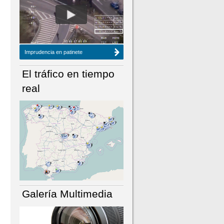
NÚMERO ACTUAL
HEMEROTECA
Imprudencia en patinete
El tráfico en tiempo
real
Galería Multimedia