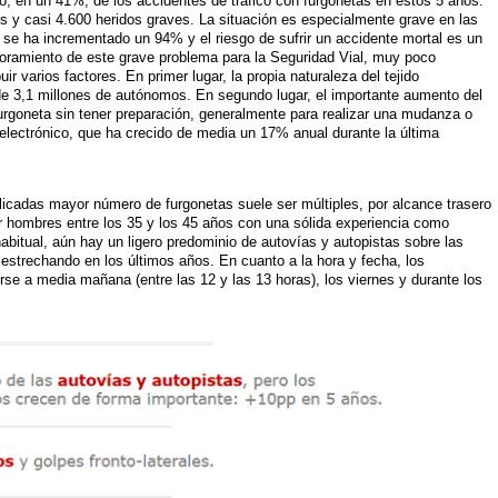
to, en un 41%, de los accidentes de tráfico con furgonetas en estos 5 años.
 y casi 4.600 heridos graves. La situación es especialmente grave en las
se ha incrementado un 94% y el riesgo de sufrir un accidente mortal es un
ramiento de este grave problema para la Seguridad Vial, muy poco
ir varios factores. En primer lugar, la propia naturaleza del tejido
de 3,1 millones de autónomos. En segundo lugar, el importante aumento del
urgoneta sin tener preparación, generalmente para realizar una mudanza o
 electrónico, que ha crecido de media un 17% anual durante la última
plicadas mayor número de furgonetas suele ser múltiples, por alcance trasero
ar hombres entre los 35 y los 45 años con una sólida experiencia como
abitual, aún hay un ligero predominio de autovías y autopistas sobre las
 estrechando en los últimos años. En cuanto a la hora y fecha, los
rse a media mañana (entre las 12 y las 13 horas), los viernes y durante los