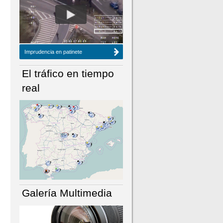
NÚMERO ACTUAL
HEMEROTECA
Imprudencia en patinete
El tráfico en tiempo
real
Galería Multimedia