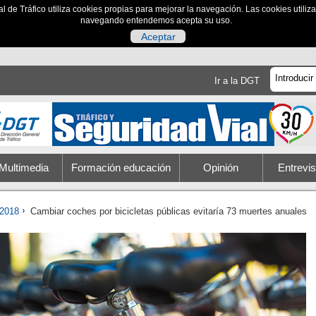
al de Tráfico utiliza cookies propias para mejorar la navegación. Las cookies utili
navegando entendemos acepta su uso.
Aceptar
Ir a la DGT
Multimedia
Formación educación
Opinión
Entrevis
2018
Cambiar coches por bicicletas públicas evitaría 73 muertes anuales