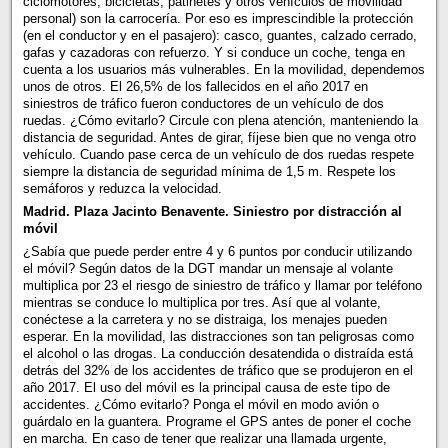
ciclomotores, bicicletas, patinetes y otros vehículos de movilidad
personal) son la carrocería. Por eso es imprescindible la protección
(en el conductor y en el pasajero): casco, guantes, calzado cerrado,
gafas y cazadoras con refuerzo. Y si conduce un coche, tenga en
cuenta a los usuarios más vulnerables. En la movilidad, dependemos
unos de otros. El 26,5% de los fallecidos en el año 2017 en
siniestros de tráfico fueron conductores de un vehículo de dos
ruedas. ¿Cómo evitarlo? Circule con plena atención, manteniendo la
distancia de seguridad. Antes de girar, fíjese bien que no venga otro
vehículo. Cuando pase cerca de un vehículo de dos ruedas respete
siempre la distancia de seguridad mínima de 1,5 m. Respete los
semáforos y reduzca la velocidad.
Madrid. Plaza Jacinto Benavente. Siniestro por distracción al
móvil
¿Sabía que puede perder entre 4 y 6 puntos por conducir utilizando
el móvil? Según datos de la DGT mandar un mensaje al volante
multiplica por 23 el riesgo de siniestro de tráfico y llamar por teléfono
mientras se conduce lo multiplica por tres. Así que al volante,
conéctese a la carretera y no se distraiga, los menajes pueden
esperar. En la movilidad, las distracciones son tan peligrosas como
el alcohol o las drogas. La conducción desatendida o distraída está
detrás del 32% de los accidentes de tráfico que se produjeron en el
año 2017. El uso del móvil es la principal causa de este tipo de
accidentes. ¿Cómo evitarlo? Ponga el móvil en modo avión o
guárdalo en la guantera. Programe el GPS antes de poner el coche
en marcha. En caso de tener que realizar una llamada urgente,