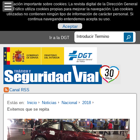
Información importante sobre cookies: La revista digital de la Dirección General
de Tráfico utiliza cookies propias para mejorar la navegación. Las cookies
utilizadas no contienen ningún tipo de información de carácter personal. Si
continua navegando entendemos acepta su uso.
Aceptar
Ir a la DGT
Canal RSS
Estás en:
Inicio
Noticias
Nacional
2018
Evitemos que se repita