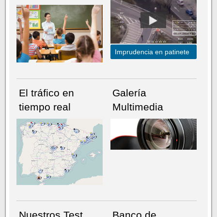
Imprudencia en patinete
El tráfico en
Galería
tiempo real
Multimedia
NÚMERO ACTUAL
HEMEROTECA
Nuestros Test
Banco de