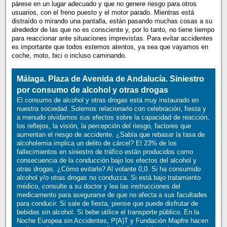
párese en un lugar adecuado y que no genere riesgo para otros
usuarios, con el freno puesto y el motor parado. Mientras está
distraído o mirando una pantalla, están pasando muchas cosas a su
alrededor de las que no es consciente y, por lo tanto, no tiene tiempo
para reaccionar ante situaciones imprevistas. Para evitar accidentes
es importante que todos estemos atentos, ya sea que vayamos en
coche, moto, bici o incluso caminando.
Málaga. Plaza de Avenida de Andalucía. Siniestro
por consumo de alcohol y otras drogas
El consumo de alcohol y otras drogas está muy instaurado en
nuestra sociedad. Solemos relacionarlo con celebración, fiesta y
a menudo olvidamos sus efectos sobre la capacidad de reacción,
los reflejos, la visión, la percepción del riesgo, factores que
aumentan el riesgo de accidente. ¿Sabía que rebasar la tasa de
alcoholemia implica un delito de cárcel? El 23% de los
fallecimientos en siniestro de tráfico están producidos como
consecuencia de la conducción bajo los efectos del alcohol y
otras drogas. ¿Cómo evitarlo? Al volante 0,0. Si ha consumido
alcohol y/o otras drogas no conduzca. Si está bajo tratamiento
médico, consulte a su doctor y lea las instrucciones del
medicamento para asegurarse de que no afecta a sus facultades
para conducir. Si sale de fiesta, piense que puede disfrutar de
bebidas sin alcohol. Si bebe utilice el transporte público. En la
Noche Europea sin Accidentes, P(A)T y Fundación Mapfre hacen