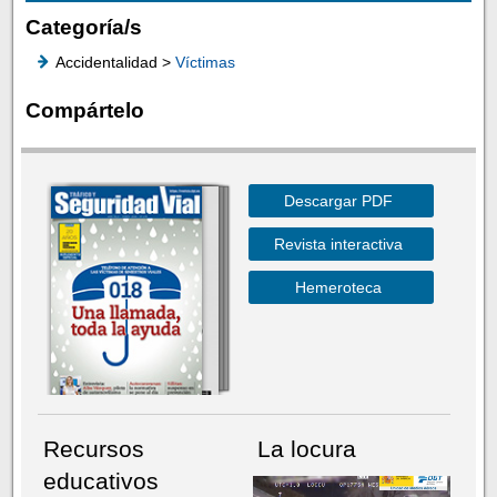
Categoría/s
Accidentalidad >
Víctimas
Compártelo
Descargar PDF
Revista interactiva
Hemeroteca
Recursos
La locura
educativos