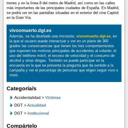
trenes y en la línea 8 del metro de Madrid, así como en las calles
más importantes de las principales ciudades de España. En Madrid,
se podrá ver en las pantallas situadas en el exterior del cine Capitol
en la Gran Vía.
vivoomuerto.dgt.es
Además, se ha diseñado una microsite,
vivoomuerto.dgt.es
, en
la que el usuario puede interactuar y ver en un plano de 360
grados las consecuencias que tienen los tres comportamientos
que suponen los motivos principales de accidentes al volante: el
uso del teléfono móvil, el exceso de velocidad y el consumo de
alcohol y otras drogas. También se puede participar en la
encuesta en la que se presenta la pregunta que da sentido a la
campaña y ver el porcentaje de personas que eligen seguir vivo o
morir.
Categoría/s
Accidentalidad >
Víctimas
DGT >
Actualidad
DGT >
Institucional
Compártelo