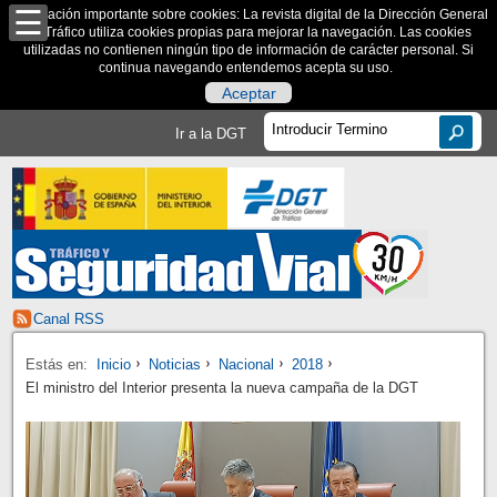
Información importante sobre cookies: La revista digital de la Dirección General
de Tráfico utiliza cookies propias para mejorar la navegación. Las cookies
utilizadas no contienen ningún tipo de información de carácter personal. Si
continua navegando entendemos acepta su uso.
Aceptar
Ir a la DGT
Canal RSS
Estás en:
Inicio
Noticias
Nacional
2018
El ministro del Interior presenta la nueva campaña de la DGT