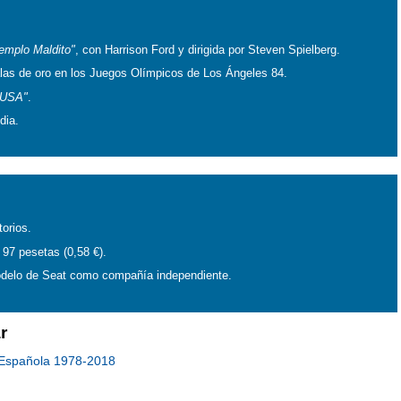
Templo Maldito"
, con Harrison Ford y dirigida por Steven Spielberg.
alas de oro en los Juegos Olímpicos de Los Ángeles 84.
 USA"
.
dia.
torios.
 97 pesetas (0,58 €).
modelo de Seat como compañía independiente.
r
n Española 1978-2018