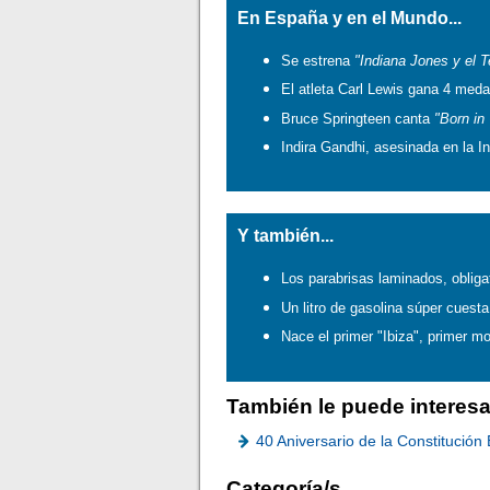
En España y en el Mundo...
Se estrena
"Indiana Jones y el 
El atleta Carl Lewis gana 4 med
Bruce Springteen canta
"Born in
Indira Gandhi, asesinada en la In
Y también...
Los parabrisas laminados, obliga
Un litro de gasolina súper cuesta
Nace el primer "Ibiza", primer 
También le puede interesa
40 Aniversario de la Constitució
Categoría/s