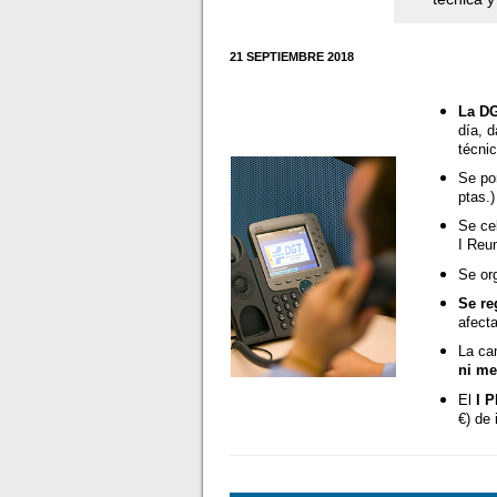
21 SEPTIEMBRE 2018
La DG
día, d
técnic
Se po
ptas.)
Se ce
I Reu
Se or
Se re
afect
La ca
ni m
El
I P
€) de 