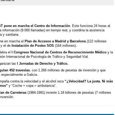
T pone en marcha el Centro de Información
. Este funciona 24 horas al
a información (9.000 llamadas) en tiempo real, y coordina la asistencia
a y sanitaria.
ne en marcha el
Plan de Accesos a Madrid y Barcelona
(122 millones
 y el de
Instalación de Postes SOS
(164 millones).
lebra el
I Congreso Nacional de Centros de Reconocimiento Médico
y la
nión Internacional de Psicología de Tráfico y Seguridad Vial.
ganizan las
I Jornadas de Derecho y Tráfico.
gulan 452 travesías
, con 1.266 millones de pesetas de inversión y que
a especialmente a Galicia.
mpaña contra la velocidad y el alcohol reza
“¿Velocidad? La justa. Ni más
enos”
y “Coche + copa = ambulancia”.
lan de Carreteras
(1984-1991) invierte 1,18 billones de pesetas (7 millones
inversión.