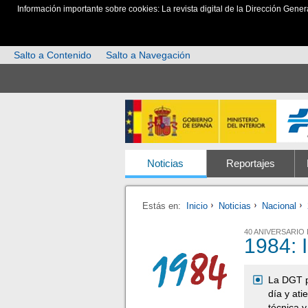
Información importante sobre cookies: La revista digital de la Dirección Gener
Salto a Contenido
Salto a Navegación
Noticias
Reportajes
Estás en:
Inicio
Noticias
Nacional
40 ANIVERSARIO
1984: 
La DGT p
día y at
técnica y