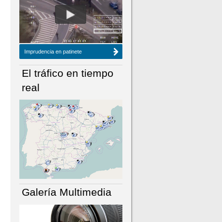
NÚMERO ACTUAL
HEMEROTECA
Imprudencia en patinete
El tráfico en tiempo
real
Galería Multimedia