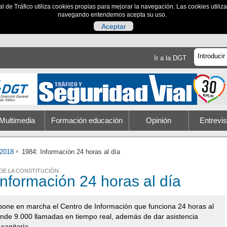
al de Tráfico utiliza cookies propias para mejorar la navegación. Las cookies utili
navegando entendemos acepta su uso.
Aceptar
Ir a la DGT
Multimedia
Formación educación
Opinión
Entrevis
2018
1984: Información 24 horas al día
 DE LA CONSTITUCIÓN
Información 24 horas al día
one en marcha el Centro de Información que funciona 24 horas al
iende 9.000 llamadas en tiempo real, además de dar asistencia
 sanitaria