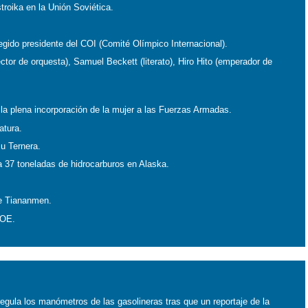
troika en la Unión Soviética.
gido presidente del COI (Comité Olímpico Internacional).
ctor de orquesta), Samuel Beckett (literato), Hiro Hito (emperador de
la plena incorporación de la mujer a las Fuerzas Armadas.
atura.
su Ternera.
 37 toneladas de hidrocarburos en Alaska.
de Tiananmen.
PSOE.
regula los manómetros de las gasolineras tras que un reportaje de la