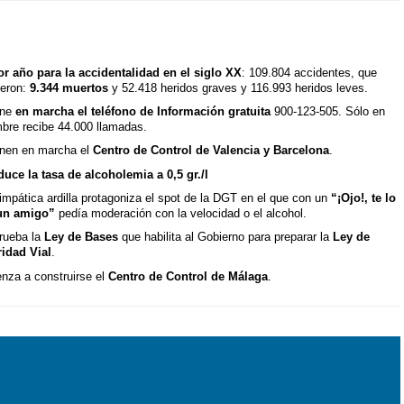
or año para la accidentalidad en el siglo XX
: 109.804 accidentes, que
jeron:
9.344 muertos
y 52.418 heridos graves y 116.993 heridos leves.
one
en marcha el teléfono de Información gratuita
900-123-505. Sólo en
mbre recibe 44.000 llamadas.
nen en marcha el
Centro de Control de Valencia y Barcelona
.
duce la tasa de alcoholemia a 0,5 gr./l
impática ardilla protagoniza el spot de la DGT en el que con un
“¡Ojo!, te lo
un amigo”
pedía moderación con la velocidad o el alcohol.
rueba la
Ley de Bases
que habilita al Gobierno para preparar la
Ley de
idad Vial
.
nza a construirse el
Centro de Control de Málaga
.