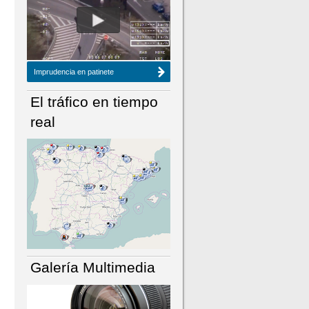
NÚMERO ACTUAL
HEMEROTECA
Imprudencia en patinete
El tráfico en tiempo
real
Galería Multimedia