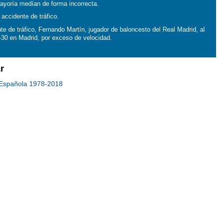
mayoría medían de forma incorrecta.
 accidente de tráfico.
te de tráfico, Fernando Martín, jugador de baloncesto del Real Madrid, al
M-30 en Madrid, por exceso de velocidad.
r
n Española 1978-2018