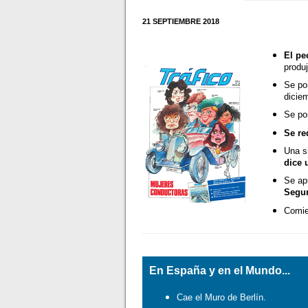
21 SEPTIEMBRE 2018
El pe
produ
Se p
dicie
Se po
Se re
Una s
dice 
Se ap
Segur
Comie
En España y en el Mundo...
Cae el Muro de Berlín.