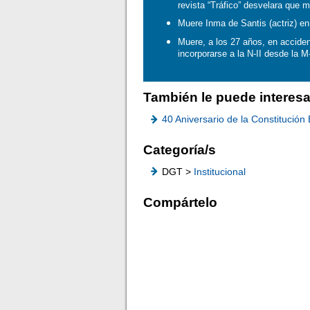
revista “Tráfico” desvelara que 
Muere Inma de Santis (actriz) en
Muere, a los 27 años, en acciden
incorporarse a la N-II desde la 
También le puede interesa
40 Aniversario de la Constitució
Categoría/s
DGT >
Institucional
Compártelo