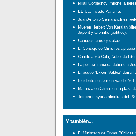
Mijail Gorbachov impone la peres
EE.UU. invade Panamá.
Juan Antonio Samaranch es reele
Mueren Herbert Von Karajan (dire
Japón) y Gromiko (político).
Ceaucescu es ejecutado.
El Consejo de Ministros aprueba 
Camilo José Cela, Nobel de Liter
La policía francesa detiene a Jo
El buque “Exxon Valdez” derrama
Incidente nuclear en Vandellós I.
Matanza en China, en la plaza 
Tercera mayoría absoluta del 
Y también...
El Ministerio de Obras Públicas 