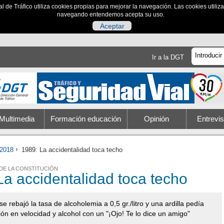
al de Tráfico utiliza cookies propias para mejorar la navegación. Las cookies utili
navegando entendemos acepta su uso.
Aceptar
Ir a la DGT
Multimedia
Formación educación
Opinión
Entrevis
2018
1989: La accidentalidad toca techo
 DE LA CONSTITUCIÓN
La accidentalidad toca techo
e rebajó la tasa de alcoholemia a 0,5 gr./litro y una ardilla pedía
ón en velocidad y alcohol con un "¡Ojo! Te lo dice un amigo"