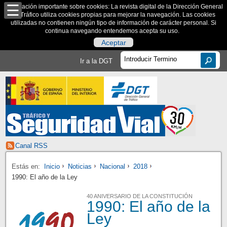
Información importante sobre cookies: La revista digital de la Dirección General
de Tráfico utiliza cookies propias para mejorar la navegación. Las cookies
utilizadas no contienen ningún tipo de información de carácter personal. Si
continua navegando entendemos acepta su uso.
Aceptar
Ir a la DGT
Canal RSS
Estás en:
Inicio
Noticias
Nacional
2018
1990: El año de la Ley
40 ANIVERSARIO DE LA CONSTITUCIÓN
1990: El año de la
Ley