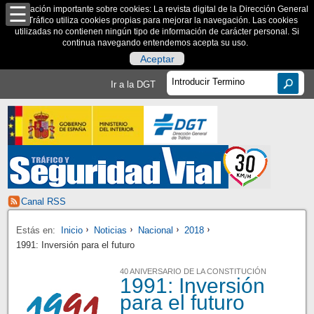
Información importante sobre cookies: La revista digital de la Dirección General
de Tráfico utiliza cookies propias para mejorar la navegación. Las cookies
utilizadas no contienen ningún tipo de información de carácter personal. Si
continua navegando entendemos acepta su uso.
Aceptar
Ir a la DGT
Canal RSS
Estás en:
Inicio
Noticias
Nacional
2018
1991: Inversión para el futuro
40 ANIVERSARIO DE LA CONSTITUCIÓN
1991: Inversión
para el futuro