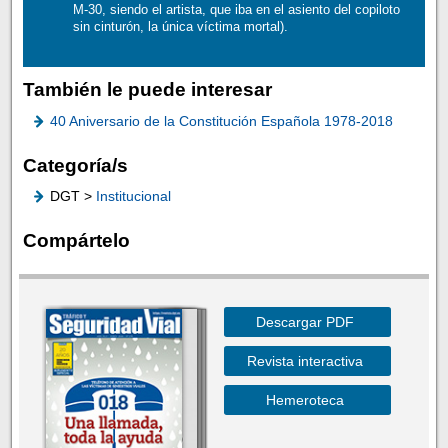
M-30, siendo el artista, que iba en el asiento del copiloto
sin cinturón, la única víctima mortal).
También le puede interesar
40 Aniversario de la Constitución Española 1978-2018
Categoría/s
DGT >
Institucional
Compártelo
Descargar PDF
Revista interactiva
Hemeroteca