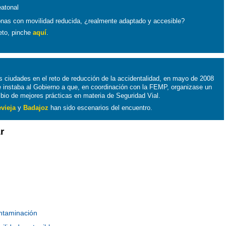
eatonal
sonas con movilidad reducida, ¿realmente adaptado y accesible?
eto, pinche
aquí
.
as ciudades en el reto de reducción de la accidentalidad, en mayo de 2008
 instaba al Gobierno a que, en coordinación con la FEMP, organizase un
bio de mejores prácticas en materia de Seguridad Vial.
evieja
y
Badajoz
han sido escenarios del encuentro.
r
ntaminación