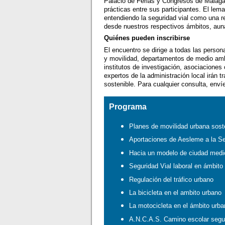
Palacio de Ferias y Congresos de Málaga
prácticas entre sus participantes. El lem
entendiendo la seguridad vial como una 
desde nuestros respectivos ámbitos, aun
Quiénes pueden inscribirse
El encuentro se dirige a todas las person
y movilidad, departamentos de medio ambi
institutos de investigación, asociacion
expertos de la administración local irán 
sostenible. Para cualquier consulta, enví
Programa
Planes de movilidad urbana sos
Aportaciones de Aesleme a la Se
Hacia un modelo de ciudad medi
Seguridad Vial laboral en ámbito
Regulación del tráfico urbano
La bicicleta en el ambito urbano
La motocicleta en el ámbito urb
A.N.C.A.S. Camino escolar segu