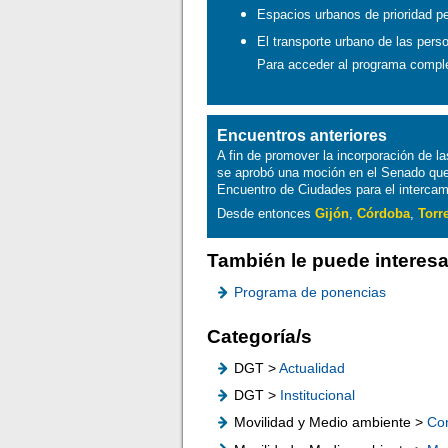
Espacios urbanos de prioridad p
El transporte urbano de las per
Para acceder al programa compl
Encuentros anteriores
A fin de promover la incorporación de l
se aprobó una moción en el Senado que
Encuentro de Ciudades para el intercam
Desde entonces
Gijón
,
Córdoba
,
Torr
También le puede interesa
Programa de ponencias
Categoría/s
DGT >
Actualidad
DGT >
Institucional
Movilidad y Medio ambiente >
Co