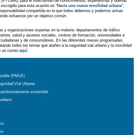
 (FYCMA), para el intercambio de conocimientos, experiencias y buenas
a escogido para esta ocasión es “
Hacia una nueva movilidad urbana
”,
responsabilidad compartida en la que todos debemos y podemos actuar
ando esfuerzos por un objetivo común.
as y organizaciones expertas en la materia: departamentos de tráfico
ente, salud y asuntos sociales, centros de formación, universidades e
es ciudadanas y de consumidores. En las diferentes mesas programadas,
tratando todos los temas que atañen a la seguridad vial urbana y la movilidad
e un correo
aquí
tenible (PMUS)
guridad Vial Urbana
oambientalmente sostenible
 urbano
ano
ro