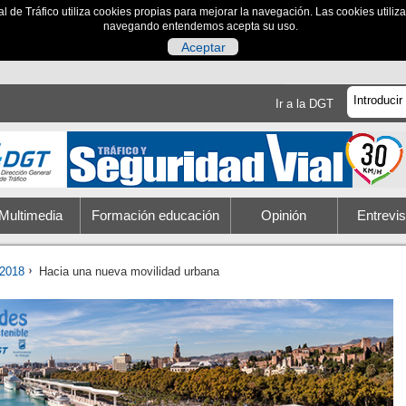
al de Tráfico utiliza cookies propias para mejorar la navegación. Las cookies utili
navegando entendemos acepta su uso.
Aceptar
Ir a la DGT
Multimedia
Formación educación
Opinión
Entrevis
2018
Hacia una nueva movilidad urbana