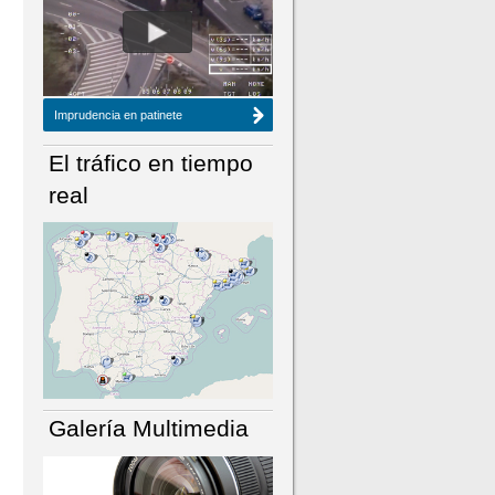
NÚMERO ACTUAL
HEMEROTECA
Imprudencia en patinete
El tráfico en tiempo
real
Galería Multimedia