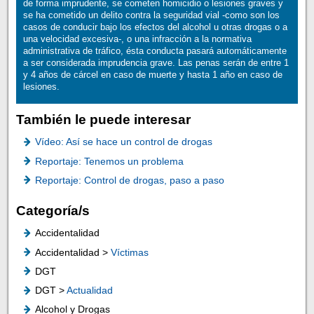
de forma imprudente, se cometen homicidio o lesiones graves y
se ha cometido un delito contra la seguridad vial -como son los
casos de conducir bajo los efectos del alcohol u otras drogas o a
una velocidad excesiva-, o una infracción a la normativa
administrativa de tráfico, ésta conducta pasará automáticamente
a ser considerada imprudencia grave. Las penas serán de entre 1
y 4 años de cárcel en caso de muerte y hasta 1 año en caso de
lesiones.
También le puede interesar
Vídeo: Así se hace un control de drogas
Reportaje: Tenemos un problema
Reportaje: Control de drogas, paso a paso
Categoría/s
Accidentalidad
Accidentalidad >
Víctimas
DGT
DGT >
Actualidad
Alcohol y Drogas