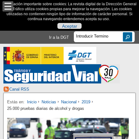
Información importante sobre cookies: La revista digital de la Dirección General
de Tráfico utiliza cookies propias para mejorar la navegación. Las cookies
utilizadas no contienen ningún tipo de información de carácter personal. Si
continua navegando entendemos acepta su uso.
Aceptar
Ir a la DGT
Canal RSS
Estás en:
Inicio
Noticias
Nacional
2019
25.000 pruebas diarias de alcohol y drogas