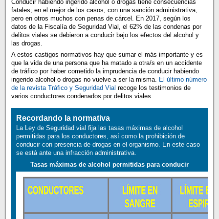
Conducir habiendo ingerido alcohol o drogas tiene consecuencias
fatales; en el mejor de los casos, con una sanción administrativa,
pero en otros muchos con penas de cárcel. En 2017, según los
datos de la Fiscalía de Seguridad Vial, el 62% de las condenas por
delitos viales se debieron a conducir bajo los efectos del alcohol y
las drogas.
A estos castigos normativos hay que sumar el más importante y es
que la vida de una persona que ha matado a otra/s en un accidente
de tráfico por haber cometido la imprudencia de conducir habiendo
ingerido alcohol o drogas no vuelve a ser la misma.
El último número
de la revista Tráfico y Seguridad Vial
recoge los testimonios de
varios conductores condenados por delitos viales
Recordando la normativa
La Ley de Seguridad vial fija las tasas máximas de alcohol
permitidas para los conductores, así como la prohibición de
conducir con presencia de drogas en el organismo. En este caso
se está ante una infracción administrativa.
Tasas máximas de alcohol permitidas para conducir