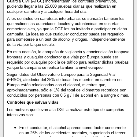
Guardia Civil (ATGC) incrementarán los controles preventivos,
pudiendo llegar a las 25.000 pruebas diarias que realizarán en
cualquier carretera y a cualquier hora del día.
A los controles en carreteras interurbanas se sumarán también los
que realicen las autoridades locales y autonómicas en sus vías
competenciales, ya que la DGT les ha invitado a participar en dicha
campaña. La idea es que cualquier conductor pueda ser requerido
para someterse a un test de alcohol y drogas, independientemente
de la vía por la que circule.
En esta ocasión, la campaña de vigilancia y concienciación traspasa
fronteras y cualquier conductor que viaje por Europa puede ser
requerido por cualquier policía de tráfico para realizar dichas pruebas
ya que la campaña se realiza también a nivel europeo.
Según datos del Observatorio Europeo para la Seguridad Vial
(ERSO), alrededor del 25% de todas las muertes en carretera en
Europa están relacionadas con el alcohol, mientras que,
aproximadamente, sólo el 1% del total de kilómetros recorridos son
conducidos por personas con 0,5 g / l de alcohol en la sangre o más.
Controles que salvan vidas
Los motivos que llevan a la DGT a realizar este tipo de campañas
intensivas son:
En el conductor, el alcohol aparece como factor concurrente
en un 26% de los accidentes mortales, suponiendo el tercer