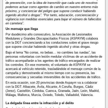
de prevención, con la idea de transmitir que cada uno de nosotros
podemos actuar como agentes de cambio en nuestro entorno más
próximo, y concienciar del peligro que supone conducir habiendo
ingerido alcohol o drogas”. “Por tanto, educación, concienciación y
vigilancia son medidas esenciales para bajar el número de fallecidos
en carretera”.
Un mensaje que llega
Por duodécimo año consecutivo, la Asociación de Lesionados
Medulares y Grandes Discapacitados Físicos (ASPAYM) colabora
con la DGT concienciando a los conductores sobre el grave riesgo
que supone circular habiendo ingerido alcohol y otras drogas.
Bajo el lema “No corras, no bebas… no cambies las ruedas”, las
personas voluntarias con lesión medular víctimas de un accidente de
tráfico acompañarán a los agentes de tráfico encargados de realizar
los controles. En ese momento, el voluntario de ASPAYM se
acercará al vehículo retenido, trasladándole el mensaje común de la
campaña y demostrando al mismo tiempo con su presencia, las
consecuencias y secuelas irreversibles de los accidentes de tráfico.
En esta ocasión, son 20 provincias donde Aspaym va a colaborar
con la DGT: Albacete, Ávila, Alicante, A Coruña, Burgos, Cádiz
(Jerez), Castellón, Córdoba, Cuenca, Granada, Jaén, León, Madrid,
Málaga, Mallorca, Murcia, Oviedo, Toledo, Valladolid, Valencia.
La delgada línea entre la infracción y el delito