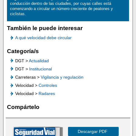
conducción dentro de las ciudades, por cuyas calles está
comenzando a circular un número creciente de peatones y
ciclistas.
También le puede interesar
A qué velocidad debe circular
Categoría/s
DGT >
Actualidad
DGT >
Institucional
Carreteras >
Vigilancia y regulación
Velocidad >
Controles
Velocidad >
Radares
Compártelo
Descargar PDF