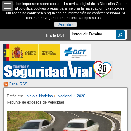
Información importante sobre cookies: La revista digital de la Dirección General
de Tráfico utiliza cookies propias para mejorar la navegación. Las cookies
utilizadas no contienen ningún tipo de información de carácter personal. Si
continua navegando entendemos acepta su uso.
Aceptar
Ir a la DGT
Canal RSS
Estás en:
Inicio
Noticias
Nacional
2020
Repunte de excesos de velocidad