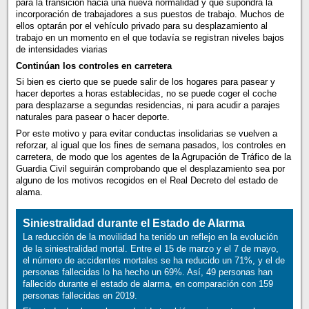
para la transición hacia una nueva normalidad y que supondrá la
incorporación de trabajadores a sus puestos de trabajo. Muchos de
ellos optarán por el vehículo privado para su desplazamiento al
trabajo en un momento en el que todavía se registran niveles bajos
de intensidades viarias
Continúan los controles en carretera
Si bien es cierto que se puede salir de los hogares para pasear y
hacer deportes a horas establecidas, no se puede coger el coche
para desplazarse a segundas residencias, ni para acudir a parajes
naturales para pasear o hacer deporte.
Por este motivo y para evitar conductas insolidarias se vuelven a
reforzar, al igual que los fines de semana pasados, los controles en
carretera, de modo que los agentes de la Agrupación de Tráfico de la
Guardia Civil seguirán comprobando que el desplazamiento sea por
alguno de los motivos recogidos en el Real Decreto del estado de
alama.
Siniestralidad durante el Estado de Alarma
La reducción de la movilidad ha tenido un reflejo en la evolución
de la siniestralidad mortal. Entre el 15 de marzo y el 7 de mayo,
el número de accidentes mortales se ha reducido un 71%, y el de
personas fallecidas lo ha hecho un 69%. Así, 49 personas han
fallecido durante el estado de alarma, en comparación con 159
personas fallecidas en 2019.