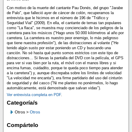
Con motivo de la muerte del cantante Pau Donés, del grupo "Jarabe
de Palo", que falleció ayer de cáncer de colón, recuperamos la
entrevista que le hicimos en el número de 196 de "Tráfico y
Seguridad Vial" (2009). En ella, el cantante de temas tan populares
como "La flaca", se muestra muy concienciado de los peligros de la
carretera para los músicos ("Hago unos 50.000 kilómetros al año por
carretera. La carretera es nuestro peor enemigo, lo más peligroso
que tiene nuestra profesión"), de las distracciones al volante ("He
tenido algún susto por estar poniendo un CD y buscando una
canción. No sé hasta qué punto somos estrictos con este tipo de
distracciones... Si llevas la pantalla del DVD con la película, el GPS
para ver si vas bien por la ruta, el móvil con el manos libres y si
encima fumas, cuidadito, porque te queda poco tiempo para atender
a la carretera") y, aunque discrepaba sobre los límites de velocidad
"La velocidad me encanta"), era firme partidario del uso del cinturón
de seguridad y del casco ("Ni me planteo no ponérmelos, lo hago
automáticamente, está demostrado que salvan vidas").
Ver entrevista completa en PDF
.
Categoría/s
Otros >
Otros
Compártelo