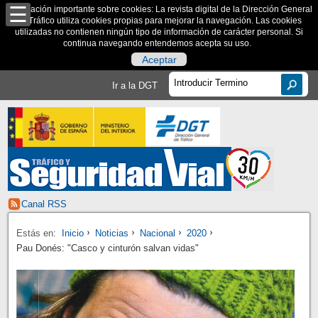
Información importante sobre cookies: La revista digital de la Dirección General
de Tráfico utiliza cookies propias para mejorar la navegación. Las cookies
utilizadas no contienen ningún tipo de información de carácter personal. Si
continua navegando entendemos acepta su uso.
Aceptar
Ir a la DGT
Canal RSS
Estás en:
Inicio
Noticias
Nacional
2020
Pau Donés: "Casco y cinturón salvan vidas"