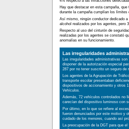
4% respecto a las infracciones detecta
Hay que destacar en esta campaña, que to
durante la campaña cumplían los límites 
Así mismo, ningún conductor dedicado a e
alcohol realizados por los agentes, pero 3
Respecto al uso del cinturón de segurida
realizadas por los agentes se constató q
anomalías en su funcionamiento.
Las irregularidades administr
Las irregularidades administrativas so
disponer de la autorización especial pa
287 por no tener suscrito un seguro de r
Los agentes de la Agrupación de Tráfic
transporte escolar presentaban deficie
dispositivos de accionamiento y otros 1
Vehículos.
Además, 72 vehículos controlados no ll
carecían del dispositivo luminoso con 
Por último, en lo que se refiere al ex
fueron denunciados por este motivo y ot
cuidado de los menores, cuando así pr
La preocupación de la DGT para que el 