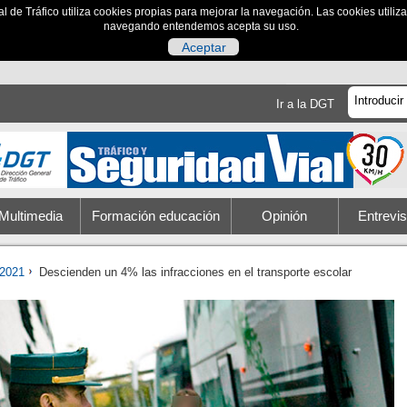
al de Tráfico utiliza cookies propias para mejorar la navegación. Las cookies utili
navegando entendemos acepta su uso.
Aceptar
Ir a la DGT
Multimedia
Formación educación
Opinión
Entrevis
2021
Descienden un 4% las infracciones en el transporte escolar