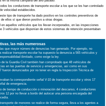
das en la misma campaña del año pasado.
dos los conductores de transporte escolar a los que se les han controlado
de velocidad establecidos.
ste tipo de transporte ha dado positivo en los controles preventivos de
 de ellos sí que dieron positivo a otras drogas.
d en aquellos vehículos que los llevan incorporados, en las inspecciones
ue 3 vehículos que disponían de estos sistemas de retención presentaban
ativas, las más numerosas
n las que mayor número de denuncias han generado. Por ejemplo, no
ra realizar transporte escolar ha supuesto la denuncia a 565 vehículos y
esponsabilidad ilimitado, como exige la ley.
o de la Guardia Civil también han comprobado que 48 vehículos de
ncias en las puertas de servicio y emergencias, así como en sus
7 fueron denunciados por no tener en regla la Inspección Técnica de
evaban la correspondiente señal V-10 de transporte escolar y otros 17
señal de emergencia.
ceso de tiempo de conducción o minoración del descanso, 4 conductores
ros 12 por no llevar a bordo del autocar una persona encargada del
ocedía.
transporte de menores se realice de forma segura, lleva a los agentes a