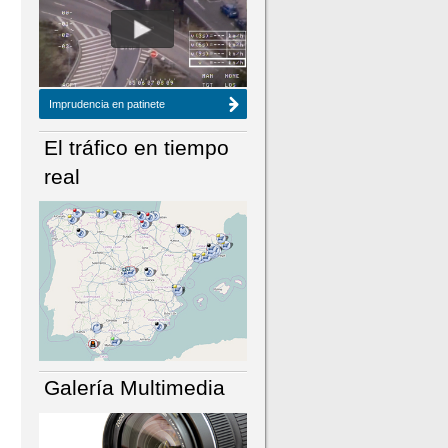
NÚMERO ACTUAL
HEMEROTECA
Imprudencia en patinete
El tráfico en tiempo
real
Galería Multimedia