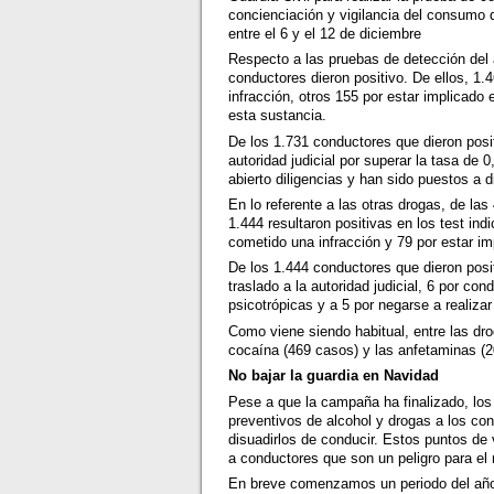
concienciación y vigilancia del consumo d
entre el 6 y el 12 de diciembre
Respecto a las pruebas de detección del 
conductores dieron positivo. De ellos, 1.
infracción, otros 155 por estar implicad
esta sustancia.
De los 1.731 conductores que dieron positi
autoridad judicial por superar la tasa de
abierto diligencias y han sido puestos a d
En lo referente a las otras drogas, de la
1.444 resultaron positivas en los test ind
cometido una infracción y 79 por estar im
De los 1.444 conductores que dieron positi
traslado a la autoridad judicial, 6 por co
psicotrópicas y a 5 por negarse a realiza
Como viene siendo habitual, entre las d
cocaína (469 casos) y las anfetaminas (
No bajar la guardia en Navidad
Pese a que la campaña ha finalizado, los 
preventivos de alcohol y drogas a los con
disuadirlos de conducir. Estos puntos de
a conductores que son un peligro para el 
En breve comenzamos un periodo del año 