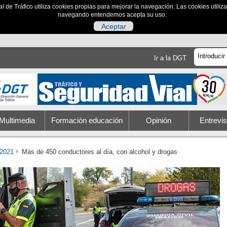
al de Tráfico utiliza cookies propias para mejorar la navegación. Las cookies utili
navegando entendemos acepta su uso.
Aceptar
Ir a la DGT
Multimedia
Formación educación
Opinión
Entrevis
2021
Más de 450 conductores al día, con alcohol y drogas