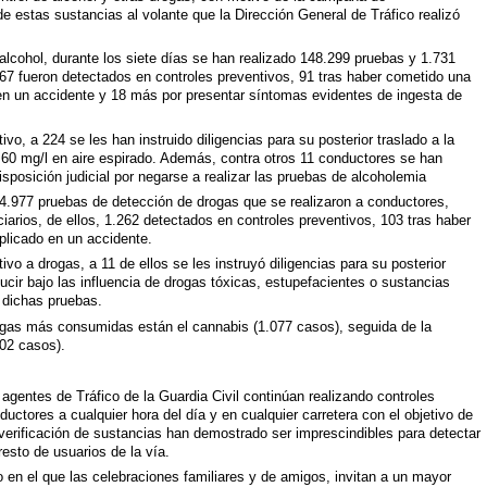
e estas sustancias al volante que la Dirección General de Tráfico realizó
alcohol, durante los siete días se han realizado 148.299 pruebas y 1.731
467 fueron detectados en controles preventivos, 91 tras haber cometido una
o en un accidente y 18 más por presentar síntomas evidentes de ingesta de
vo, a 224 se les han instruido diligencias para su posterior traslado a la
 0,60 mg/l en aire espirado. Además, contra otros 11 conductores se han
isposición judicial por negarse a realizar las pruebas de alcoholemia
s 4.977 pruebas de detección de drogas que se realizaron a conductores,
iciarios, de ellos, 1.262 detectados en controles preventivos, 103 tras haber
plicado en un accidente.
vo a drogas, a 11 de ellos se les instruyó diligencias para su posterior
nducir bajo las influencia de drogas tóxicas, estupefacientes o sustancias
r dichas pruebas.
rogas más consumidas están el cannabis (1.077 casos), seguida de la
202 casos).
agentes de Tráfico de la Guardia Civil continúan realizando controles
ductores a cualquier hora del día y en cualquier carretera con el objetivo de
 verificación de sustancias han demostrado ser imprescindibles para detectar
resto de usuarios de la vía.
en el que las celebraciones familiares y de amigos, invitan a un mayor