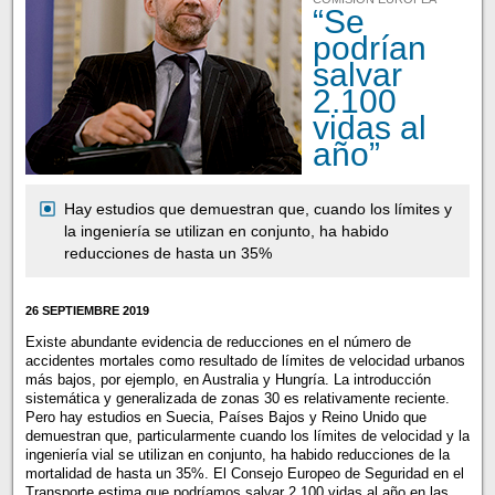
“Se
podrían
salvar
2.100
vidas al
año”
Hay estudios que demuestran que, cuando los límites y
la ingeniería se utilizan en conjunto, ha habido
reducciones de hasta un 35%
26 SEPTIEMBRE 2019
Existe abundante evidencia de reducciones en el número de
accidentes mortales como resultado de límites de velocidad urbanos
más bajos, por ejemplo, en Australia y Hungría. La introducción
sistemática y generalizada de zonas 30 es relativamente reciente.
Pero hay estudios en Suecia, Países Bajos y Reino Unido que
demuestran que, particularmente cuando los límites de velocidad y la
ingeniería vial se utilizan en conjunto, ha habido reducciones de la
mortalidad de hasta un 35%. El Consejo Europeo de Seguridad en el
Transporte estima que podríamos salvar 2.100 vidas al año en las