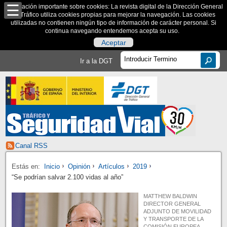
Información importante sobre cookies: La revista digital de la Dirección General
de Tráfico utiliza cookies propias para mejorar la navegación. Las cookies
utilizadas no contienen ningún tipo de información de carácter personal. Si
continua navegando entendemos acepta su uso.
Aceptar
Ir a la DGT
Canal RSS
Estás en:
Inicio
Opinión
Artículos
2019
“Se podrían salvar 2.100 vidas al año”
MATTHEW BALDWIN
DIRECTOR GENERAL
ADJUNTO DE MOVILIDAD
Y TRANSPORTE DE LA
COMISIÓN EUROPEA