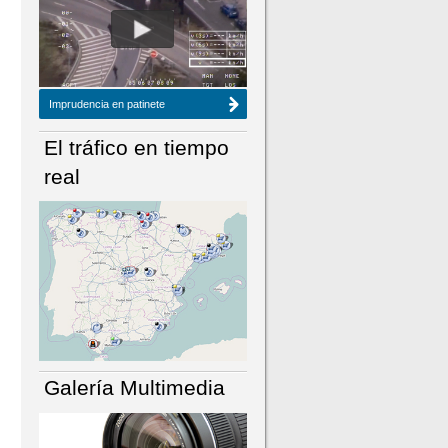
NÚMERO ACTUAL
HEMEROTECA
Imprudencia en patinete
El tráfico en tiempo
real
Galería Multimedia