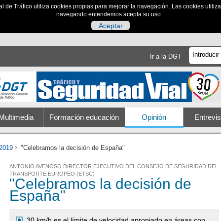
al de Tráfico utiliza cookies propias para mejorar la navegación. Las cookies utili
navegando entendemos acepta su uso.
Aceptar
Ir a la DGT
Multimedia
Formación educación
Opinión
Entrevis
2019
"Celebramos la decisión de España"
ANTONIO AVENOSO DIRECTOR EJECUTIVO DEL CONSEJO DE SEGURIDAD DEL
TRANSPORTE EUROPEO (ETSC)
"Celebramos la decisión de
España"
30 km/h es el límite de velocidad apropiado en áreas con