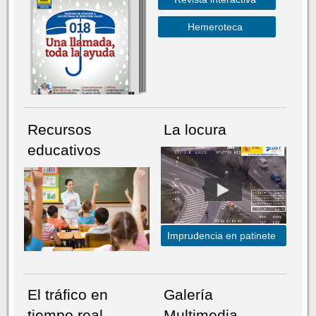
Hemeroteca
Recursos
La locura
educativos
Imprudencia en patinete
El tráfico en
Galería
tiempo real
Multimedia