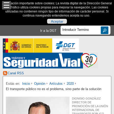
Información importante sobre cookies: La revista digital de la Dirección General
de Tráfico utiliza cookies propias para mejorar la navegación. Las cookies
utilizadas no contienen ningún tipo de información de carácter personal. Si
continua navegando entendemos acepta su uso.
Aceptar
Ir a la DGT
Canal RSS
Estás en:
Inicio
Opinión
Artículos
2020
El transporte público no es el problema, sino parte de la solución
DIONISIO GONZÁLEZ
DIRECTOR DE
PROMOCIÓN DE LA UNIÓN
INTERNACIONAL DE
TRANSPORTE PÚBLICO