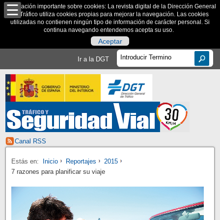
Información importante sobre cookies: La revista digital de la Dirección General
de Tráfico utiliza cookies propias para mejorar la navegación. Las cookies
utilizadas no contienen ningún tipo de información de carácter personal. Si
continua navegando entendemos acepta su uso.
Aceptar
Ir a la DGT
Canal RSS
Estás en:
Inicio
Reportajes
2015
7 razones para planificar su viaje