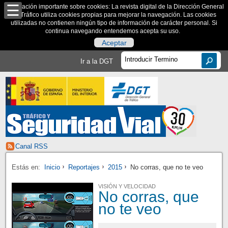
Información importante sobre cookies: La revista digital de la Dirección General
de Tráfico utiliza cookies propias para mejorar la navegación. Las cookies
utilizadas no contienen ningún tipo de información de carácter personal. Si
continua navegando entendemos acepta su uso.
Aceptar
Ir a la DGT
Canal RSS
Estás en:
Inicio
Reportajes
2015
No corras, que no te veo
VISIÓN Y VELOCIDAD
No corras, que
no te veo