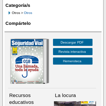
Categoría/s
Otros >
Otros
Compártelo
Descargar PDF
Revista interactiva
Hemeroteca
Recursos
La locura
educativos