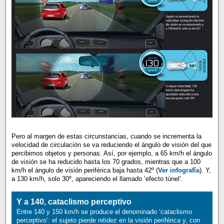
Pero al margen de estas circunstancias, cuando se incrementa la
velocidad de circulación se va reduciendo el ángulo de visión del que
percibimos objetos y personas. Así, por ejemplo, a 65 km/h el ángulo
de visión se ha reducido hasta los 70 grados, mientras que a 100
km/h el ángulo de visión periférica baja hasta 42º (
Ver infografía
). Y,
a 130 km/h, solo 30º, apareciendo el llamado ‘efecto túnel’.
Y a 140, cataclismo perceptivo
Entre 140 y 150 km/h se produce el denominado ‘cataclismo
perceptivo’: el sujeto pierde nitidez en la visión periférica y, con