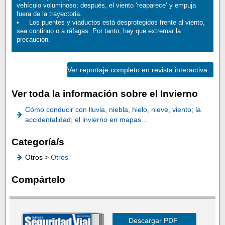
vehículo voluminoso; después, el viento ‘reaparece’ y empuja
fuera de la trayectoria.
• Los puentes y viaductos está desprotegidos frente al viento,
sea continuo o a ráfagas. Por tanto, hay que extremar la
precaución.
Ver reportaje completo en revista interactiva
Ver toda la información sobre el Invierno
Cómo conducir con lluvia, niebla, hielo, nieve, viento; la
accidentalidad; el invierno en mapas...
Categoría/s
Otros >
Otros
Compártelo
Descargar PDF