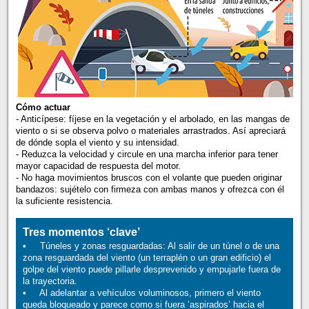
Cómo actuar
- Anticípese: fíjese en la vegetación y el arbolado, en las mangas de
viento o si se observa polvo o materiales arrastrados. Así apreciará
de dónde sopla el viento y su intensidad.
- Reduzca la velocidad y circule en una marcha inferior para tener
mayor capacidad de respuesta del motor.
- No haga movimientos bruscos con el volante que pueden originar
bandazos: sujételo con firmeza con ambas manos y ofrezca con él
la suficiente resistencia.
Tres momentos ‘clave’
• Túneles y zonas resguardadas: Al salir de un túnel o de una
zona resguardada del viento (un terraplén o un gran edificio) el
golpe del viento puede pillarle desprevenido y empujarle fuera de
la trayectoria.
• Al adelantar a vehículos voluminosos, primero el viento
queda bloqueado y parece como si fuera ‘aspirados’ hacia el