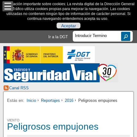
Información importante sobre cookies: La revista digital de la Dirección General
de Tráfico utiliza cookies propias para mejorar la navegación. Las cookies
utilizadas no contienen ningún tipo de información de carácter personal. Si
continua navegando entendemos acepta su uso.
Aceptar
Ir a la DGT
Canal RSS
Estás en:
Inicio
Reportajes
2016
Peligrosos empujones
VIENTO
Peligrosos empujones