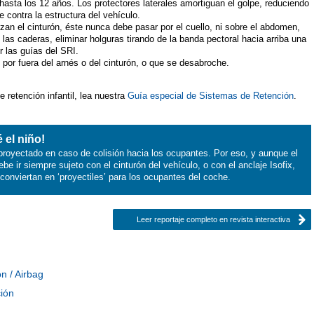
 hasta los 12 años. Los protectores laterales amortiguan el golpe, reduciendo
 contra la estructura del vehículo.
zan el cinturón, éste nunca debe pasar por el cuello, ni sobre el abdomen,
 las caderas, eliminar holguras tirando de la banda pectoral hacia arriba una
r las guías del SRI.
 por fuera del arnés o del cinturón, o que se desabroche.
 retención infantil, lea nuestra
Guía especial de Sistemas de Retención
.
 el niño!
r proyectado en caso de colisión hacia los ocupantes. Por eso, y aunque el
e ir siempre sujeto con el cinturón del vehículo, o con el anclaje Isofix,
conviertan en ‘proyectiles’ para los ocupantes del coche.
Leer reportaje completo en revista interactiva
ón / Airbag
ción