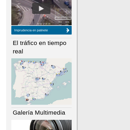
NÚMERO ACTUAL
HEMEROTECA
Imprudencia en patinete
El tráfico en tiempo
real
Galería Multimedia