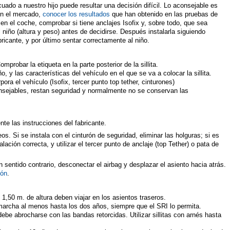
uado a nuestro hijo puede resultar una decisión difícil. Lo aconsejable es
en el mercado,
conocer los resultados
que han obtenido en las pruebas de
 en el coche, comprobar si tiene anclajes Isofix y, sobre todo, que sea
 niño (altura y peso) antes de decidirse. Después instalarla siguiendo
ricante, y por último sentar correctamente al niño.
robar la etiqueta en la parte posterior de la sillita.
, y las características del vehículo en el que se va a colocar la sillita.
pora el vehículo (Isofix, tercer punto top tether, cinturones)
nsejables, restan seguridad y normalmente no se conservan las
nte las instrucciones del fabricante.
s. Si se instala con el cinturón de seguridad, eliminar las holguras; si es
lación correcta, y utilizar el tercer punto de anclaje (top Tether) o pata de
en sentido contrario, desconectar el airbag y desplazar el asiento hacia atrás.
ión
.
1,50 m. de altura deben viajar en los asientos traseros.
a marcha al menos hasta los dos años, siempre que el SRI lo permita.
 debe abrocharse con las bandas retorcidas. Utilizar sillitas con arnés hasta