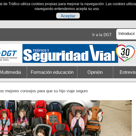
al de Tráfico utiliza cookies propias para mejorar la navegación. Las cookies utili
navegando entendemos acepta su uso.
Aceptar
Ir a la DGT
Multimedia
Formación educación
Opinión
Entrevis
os mejores consejos para que su hijo viaje seguro