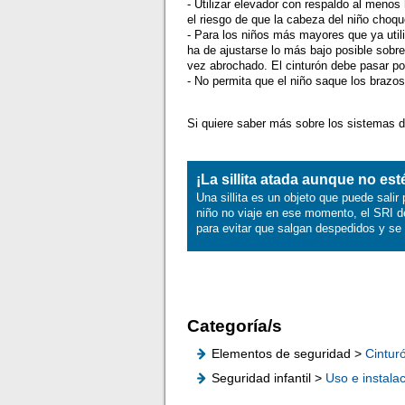
- Utilizar elevador con respaldo al menos
el riesgo de que la cabeza del niño choque
- Para los niños más mayores que ya utili
ha de ajustarse lo más bajo posible sobre
vez abrochado. El cinturón debe pasar po
- No permita que el niño saque los brazos
Si quiere saber más sobre los sistemas de
¡La sillita atada aunque no esté
Una sillita es un objeto que puede sali
niño no viaje en ese momento, el SRI deb
para evitar que salgan despedidos y se 
Categoría/s
Elementos de seguridad >
Cintur
Seguridad infantil >
Uso e instala