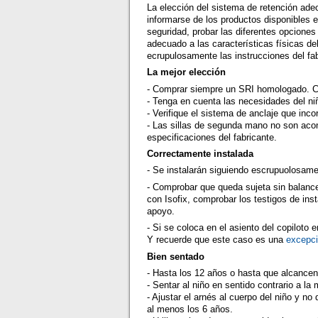
La elección del sistema de retención adec
informarse de los productos disponibles 
seguridad, probar las diferentes opciones
adecuado a las características físicas del
ecrupulosamente las instrucciones del fab
La mejor elección
- Comprar siempre un SRI homologado. Comp
- Tenga en cuenta las necesidades del niño
- Verifique el sistema de anclaje que incor
- Las sillas de segunda mano no son aco
especificaciones del fabricante.
Correctamente instalada
- Se instalarán siguiendo escrupuolosame
- Comprobar que queda sujeta sin balanceo
con Isofix, comprobar los testigos de insta
apoyo.
- Si se coloca en el asiento del copiloto 
Y recuerde que este caso es una
excepc
Bien sentado
- Hasta los 12 años o hasta que alcancen 
- Sentar al niño en sentido contrario a l
- Ajustar el arnés al cuerpo del niño y no
al menos los 6 años.