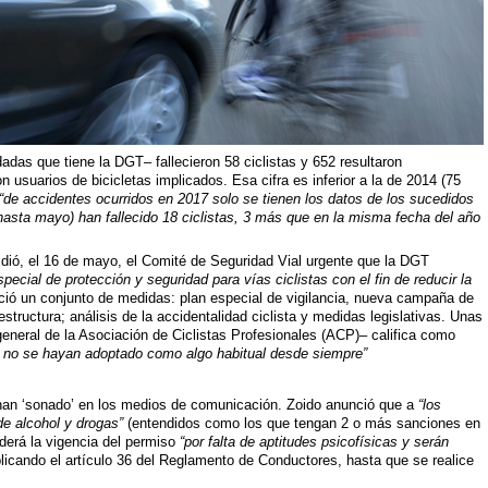
adas que tiene la DGT– fallecieron 58 ciclistas y 652 resultaron
 usuarios de bicicletas implicados. Esa cifra es inferior a la de 2014 (75
“de accidentes ocurridos en 2017 solo se tienen los datos de los sucedidos
(hasta mayo) han fallecido 18 ciclistas, 3 más que en la misma fecha del año
idió, el 16 de mayo, el Comité de Seguridad Vial urgente que la DGT
pecial de protección y seguridad para vías ciclistas con el fin de reducir la
ió un conjunto de medidas: plan especial de vigilancia, nueva campaña de
estructura; análisis de la accidentalidad ciclista y medidas legislativas. Unas
general de la Asociación de Ciclistas Profesionales (ACP)– califica como
e no se hayan adoptado
como algo habitual desde siempre”
han ‘sonado’ en los medios de comunicación. Zoido anunció que a
“los
e alcohol y drogas”
(entendidos como los que tengan 2 o más sanciones en
derá la vigencia del permiso
“por falta de aptitudes psicofísicas y serán
licando el artículo 36 del Reglamento de Conductores, hasta que se realice