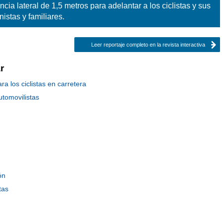
ancia lateral de 1,5 metros para adelantar a los ciclistas y sus
istas y familiares.
Leer reportaje completo en la revista interactiva
r
a los ciclistas en carretera
utomovilistas
ón
tas