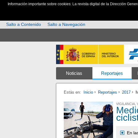
Información importante sobre cookies: La revista digital de la Dirección Gener
Salto a Contenido
Salto a Navegación
Noticias
Reportajes
Estás en:
Inicio
Reportajes
2017
M
VIGILANCIA, 
Medid
cicli
En la