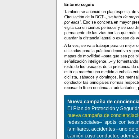
Entorno seguro
También se anunció un plan especial de v
Circulación de la DGT–,
se trata de prop
por ellos”
. Eso se concreta en mayor prese
vigilancia en ciertos períodos y se coordi
permanente de las vías por las que más ci
guardar la distancia lateral o exceso de v
A la vez, se va a trabajar para un mejor c
utilizadas para la práctica deportiva y par
mapas de movilidad –para que sea posible
señalización inteligente…– y fomentando 
resto de los usuarios de la presencia de 
está en marcha una medida a caballo entr
ciclista, sábados y domingos, los mensaje
conductor las principales normas respecto 
rebasar la línea continua al adelantarles, 
Nueva campaña de concienci
El Plan de Protección y Seguridad
nueva campaña de concienciac
redes sociales– ‘spots’ con test
familiares, accidentes –uno de el
camión cuyo conductor, además, 