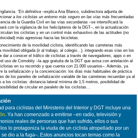
igilancia.
“En definitiva
–explica Ana Blanco, subdirectora adjunta de
orcionar a los ciclistas un entorno más seguro en las vías más frecuentadas
ncia de la Guardia Civil en las vías secundarias –se intensificará la
nará con la vigilancia de los helicópteros de la DGT–, en la actualización
rculan los ciclistas y en un control más exhaustivo de las actitudes (no
elocidad) más agresivas hacia las bicicletas.
onocimiento de la movilidad ciclista, identificando las carreteras más
a movilidad obligada (ir al trabajo, al colegio…), integrando esas vías en los
 dar a conocer el tráfico de ciclistas a través de navegadores, apps o en
el uso de Comobity –la app gratuita de la DGT que avisa con antelación al
ciclistas en su recorrido y que cuenta con 21.000 usuarios–. Además, ya
e la señalización y la concienciación: los días más habituales de práctica
s de los paneles de señalización variable de las carreteras recuerdan ya al
a los ciclistas: distancia lateral mínima de 1,5 metros, posibilidad de
posibilidad de circular en paralelo de los ciclistas…
ación
 para ciclistas del Ministerio del Interior y DGT incluye una
ión
. Ya han comenzado a emitirse –en radio, televisión y
imonios reales de personas que han sufrido, ellos o sus
los lo protagoniza la viuda de un ciclista atropellado por un
se dio a la fuga–. Estos anuncios tocan temas como la