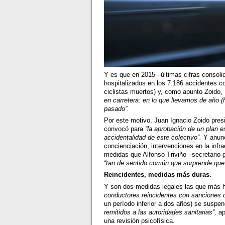
Y es que en 2015 –últimas cifras consolid
hospitalizados en los 7.186 accidentes con
ciclistas muertos) y, como apunto Zoido,
en carretera: en lo que llevamos de año 
pasado”
.
Por este motivo, Juan Ignacio Zoido pres
convocó para
“la aprobación de un plan es
accidentalidad de este colectivo”.
Y anunc
concienciación, intervenciones en la infra
medidas que Alfonso Triviño –secretario 
“
tan de sentido común que sorprende qu
Reincidentes, medidas más duras.
Y son dos medidas legales las que más 
conductores reincidentes con sanciones d
un período inferior a dos años) se suspen
remitidos a las autoridades sanitarias”
,
ap
una revisión psicofísica.