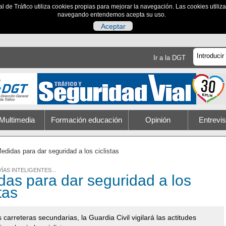
al de Tráfico utiliza cookies propias para mejorar la navegación. Las cookies utili
navegando entendemos acepta su uso.
Aceptar
Ir a la DGT
Multimedia
Formación educación
Opinión
Entrevis
edidas para dar seguridad a los ciclistas
VÍAS INTELIGENTES...
as para dar seguridad a los
stas
s carreteras secundarias, la Guardia Civil vigilará las actitudes